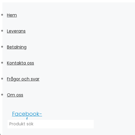
Skip
to
Hem
content
Leverans
Betalning
Kontakta oss
Frågor och svar
Om oss
Facebook-
f