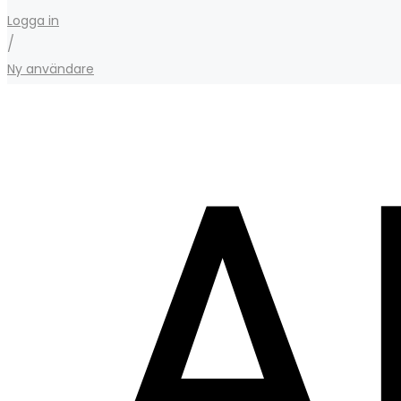
Logga in
/
Ny användare