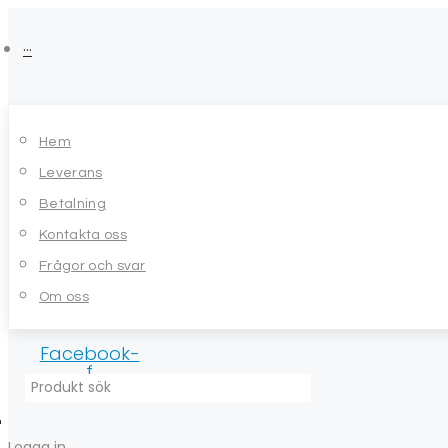
Skip
to
···
content
Hem
Leverans
Betalning
Kontakta oss
Frågor och svar
Om oss
Facebook-
f
Logga in