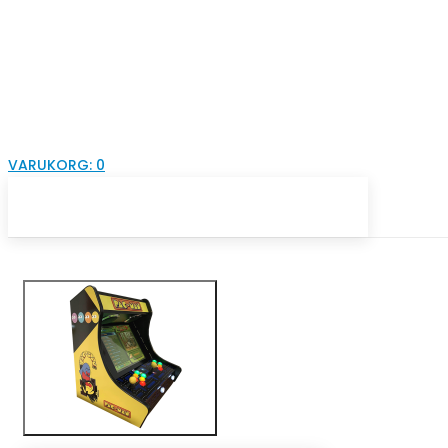
VARUKORG:
0