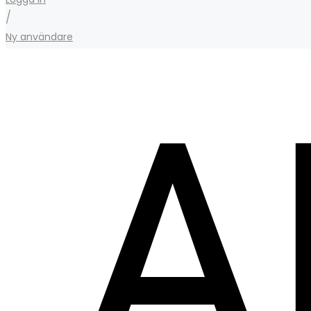
/
Ny användare