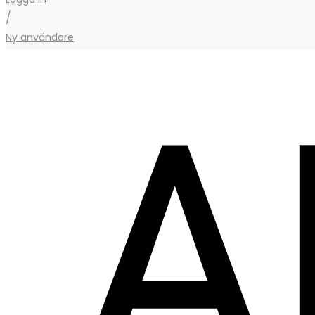
/
Ny användare