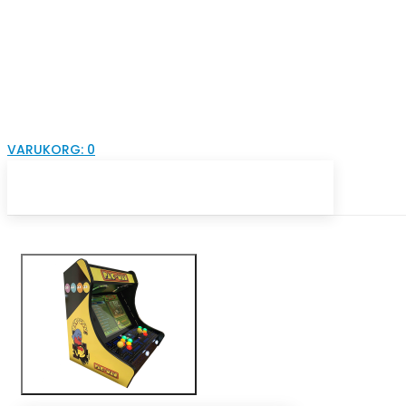
VARUKORG:
0