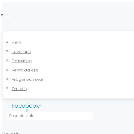
Skip
to
···
content
Hem
Leverans
Betalning
Kontakta oss
Frågor och svar
Om oss
Facebook-
f
Logga in