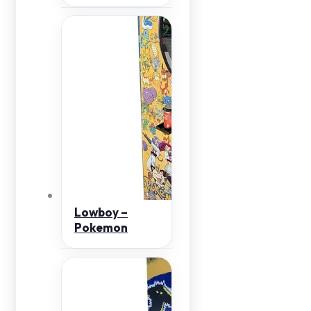
Lowboy –
Pokemon