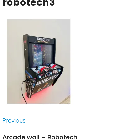
robotech3
Inläggsnavigering
Previous
Previous
Arcade wall – Robotech