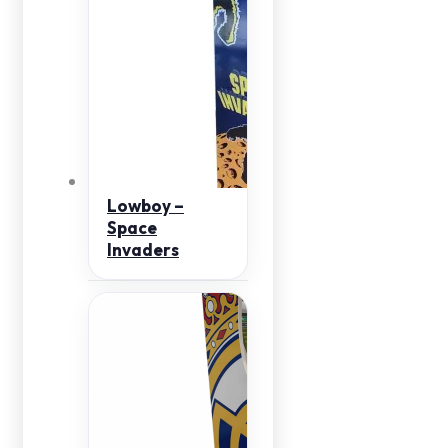
Lowboy –
Space
Invaders