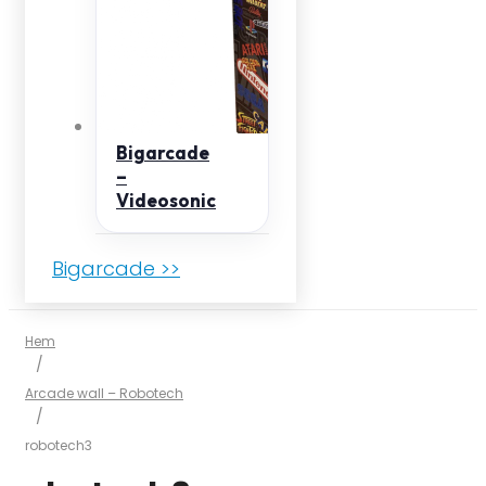
Bigarcade
–
Videosonic
Bigarcade >>
Hem
/
Arcade wall – Robotech
/
robotech3