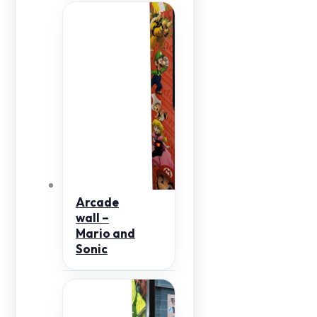
Arcade
wall –
Mario and
Sonic