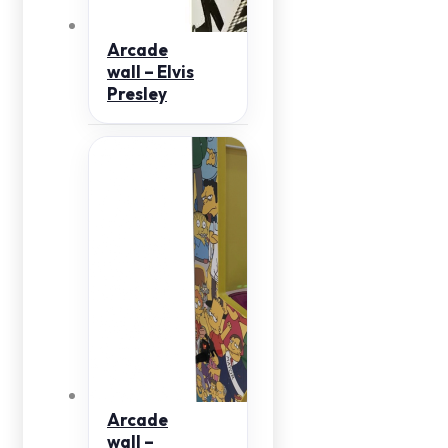
Arcade
wall – Elvis
Presley
Arcade
wall –