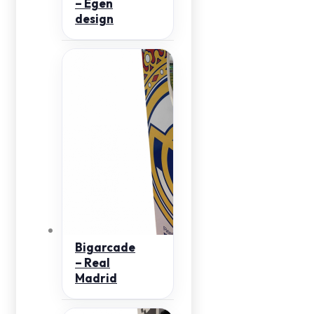
– Egen
design
Bigarcade
– Real
Madrid