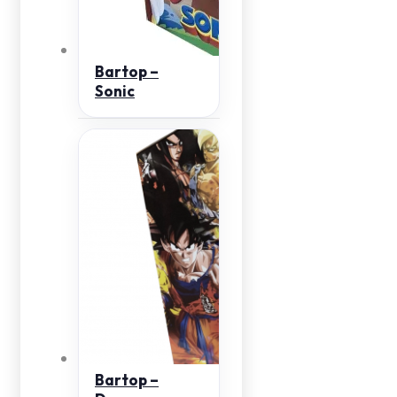
Bartop –
Sonic
Bartop –