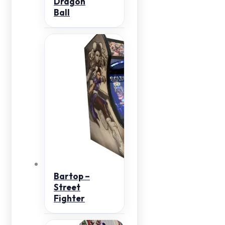
Dragon
Ball
Bartop –
Street
Fighter