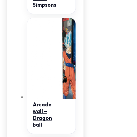
Simpsons
Arcade
wall –
Dragon
ball