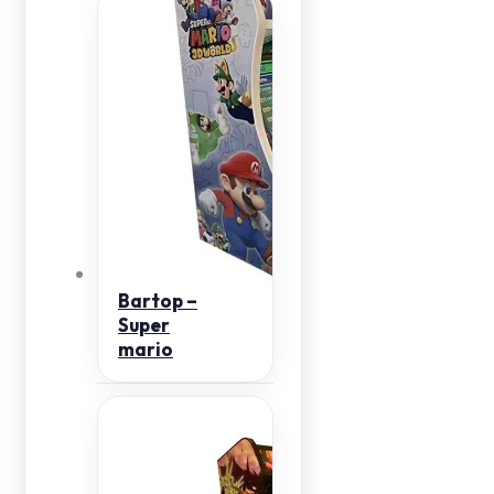
Bartop –
Super
mario