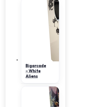
Bigarcade
– White
Aliens