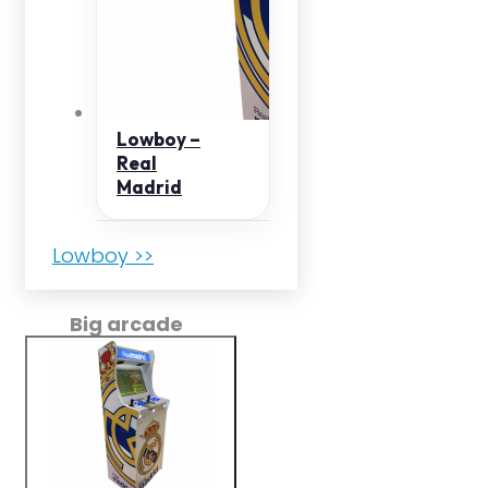
Lowboy –
Real
Madrid
Lowboy >>
Big arcade