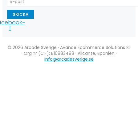
SKICKA
acebook-
f
© 2026 Arcade Sverige · Avance Ecommerce Solutions SL
· Org.nr (CIF): B16883498 · Alicante, Spanien ·
info@arcadesverige.se