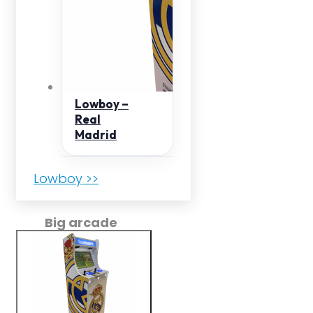
Lowboy –
Real
Madrid
Lowboy >>
Big arcade