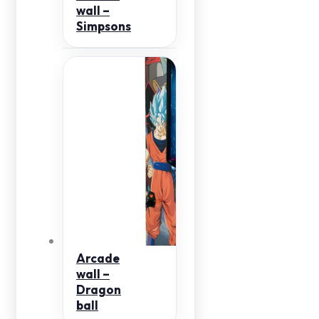
wall –
Simpsons
Arcade
wall –
Dragon
ball