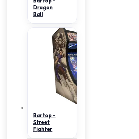
Bartop –
Dragon
Ball
Bartop –
Street
Fighter