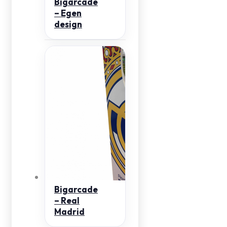
Bigarcade
– Egen
design
Bigarcade
– Real
Madrid