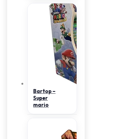
Bartop –
Super
mario