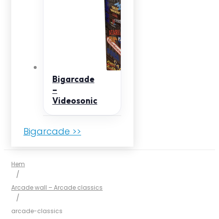
Bigarcade
–
Videosonic
Bigarcade >>
Hem
/
Arcade wall – Arcade classics
/
arcade-classics