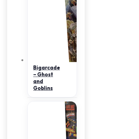
Bigarcade
– Ghost
and
Goblins