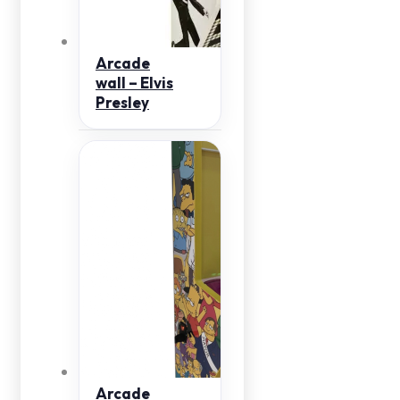
Arcade
wall – Elvis
Presley
Arcade