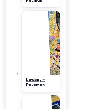
Pacman
Lowboy –
Pokemon