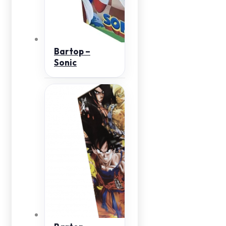
Bartop –
Sonic