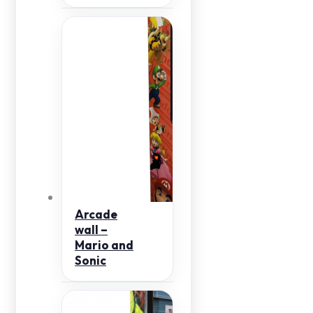
Arcade
wall –
Mario and
Sonic