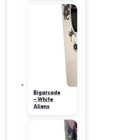
Bigarcade
– White
Aliens