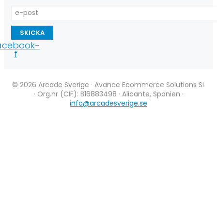
SKICKA
acebook-
f
© 2026 Arcade Sverige · Avance Ecommerce Solutions SL
· Org.nr (CIF): B16883498 · Alicante, Spanien ·
info@arcadesverige.se