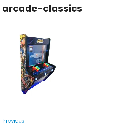
arcade-classics
Inläggsnavigering
Previous
Previous