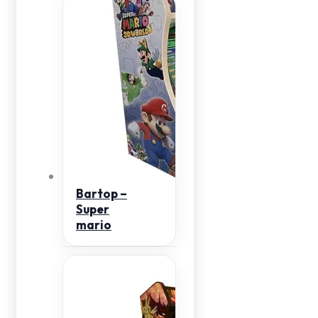
Bartop –
Super
mario