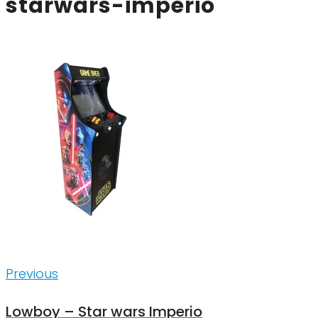
starwars-imperio
Inläggsnavigering
Previous
Previous
Lowboy – Star wars Imperio