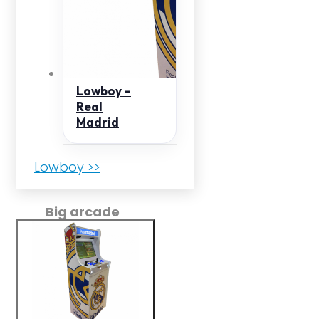
Lowboy –
Real
Madrid
Lowboy >>
Big arcade