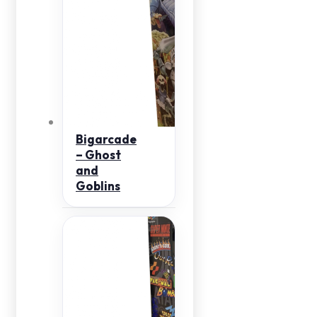
Bigarcade
– Ghost
and
Goblins