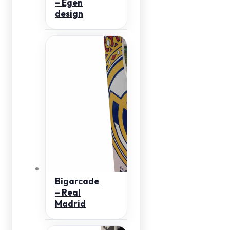
– Egen
design
Bigarcade
– Real
Madrid