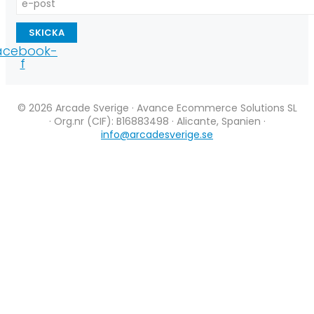
SKICKA
acebook-
f
© 2026 Arcade Sverige · Avance Ecommerce Solutions SL
· Org.nr (CIF): B16883498 · Alicante, Spanien ·
info@arcadesverige.se