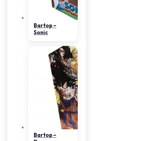
Bartop –
Sonic
Bartop –