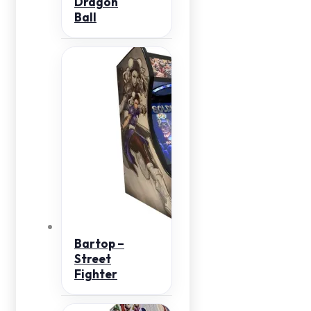
Dragon
Ball
Bartop –
Street
Fighter