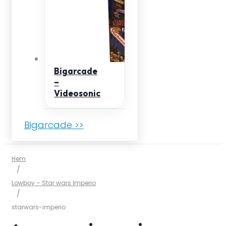
Bigarcade
–
Videosonic
Bigarcade >>
Hem
/
Lowboy – Star wars Imperio
/
starwars-imperio