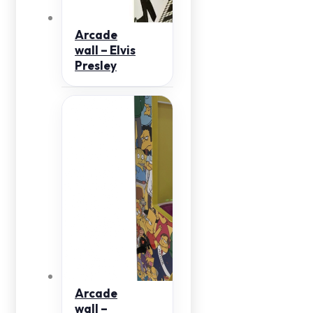
Arcade
wall – Elvis
Presley
Arcade
wall –