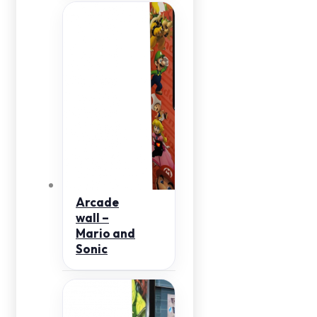
Arcade
wall –
Mario and
Sonic