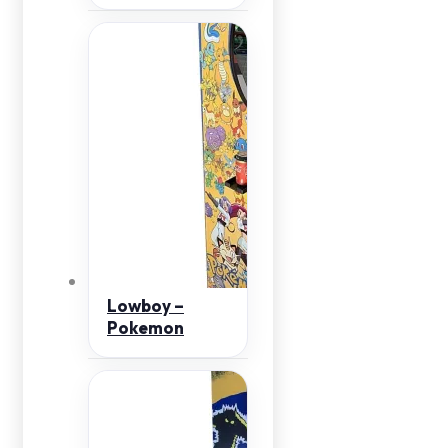
Lowboy –
Pokemon