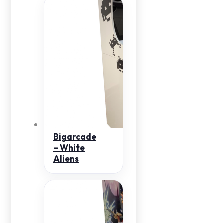
Bigarcade
– White
Aliens