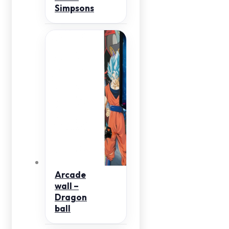
Simpsons
Arcade
wall –
Dragon
ball