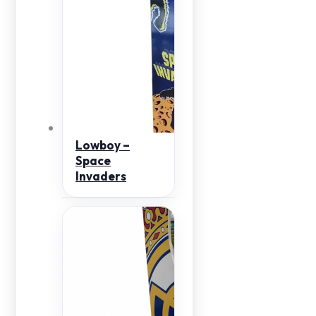
Lowboy –
Space
Invaders