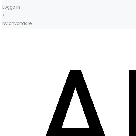
Logga in
/
Ny användare