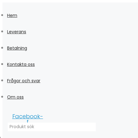
Skip
to
Hem
content
Leverans
Betalning
Kontakta oss
Frågor och svar
Om oss
Facebook-
f