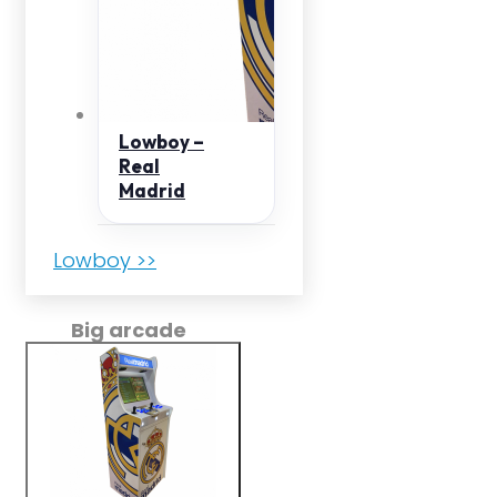
Lowboy –
Real
Madrid
Lowboy >>
Big arcade