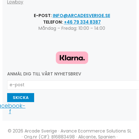
Lowboy
E-POST:
INFO@ARCADESVERIGE.SE
TELEFON:
+46 79 334 8387
Måndag – Fredag: 10:00 – 14:00
ANMÄL DIG TILL VÅRT NYHETSBREV
SKICKA
acebook-
f
© 2026 Arcade Sverige · Avance Ecommerce Solutions SL
· Org.nr (CIF): B16883498 · Alicante, Spanien ·