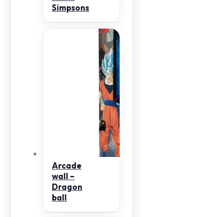
Simpsons
Arcade
wall –
Dragon
ball