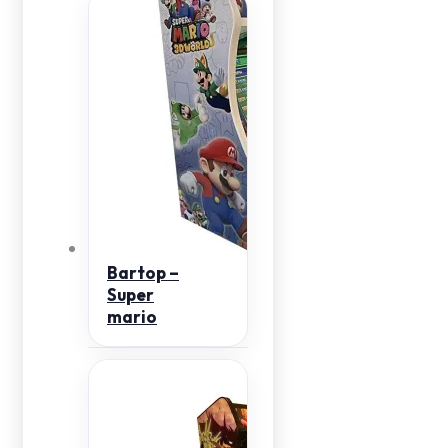
Bartop –
Super
mario