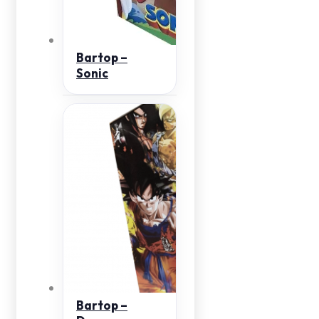
Bartop –
Sonic
Bartop –