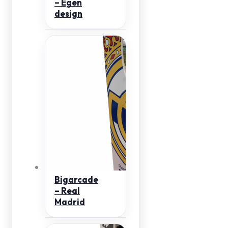
– Egen
design
Bigarcade
– Real
Madrid