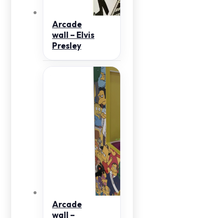
Arcade
wall – Elvis
Presley
Arcade
wall –