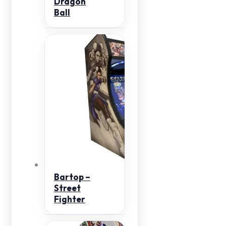
Dragon
Ball
Bartop –
Street
Fighter