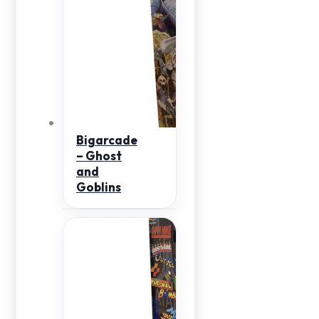
Bigarcade
– Ghost
and
Goblins