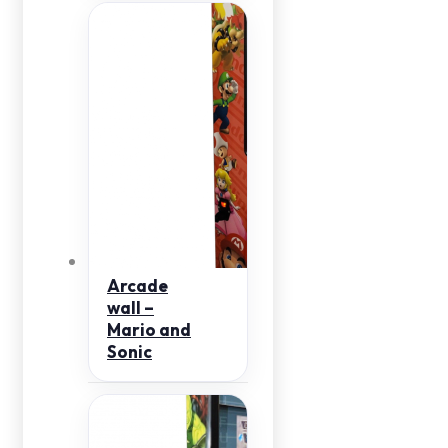
Arcade
wall –
Mario and
Sonic