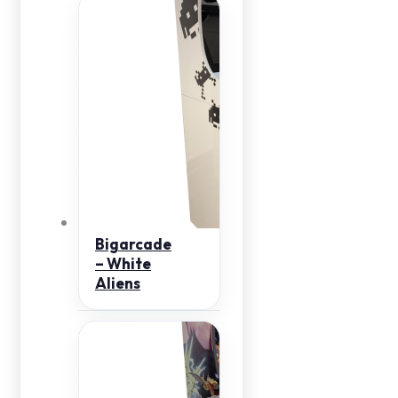
Bigarcade
– White
Aliens