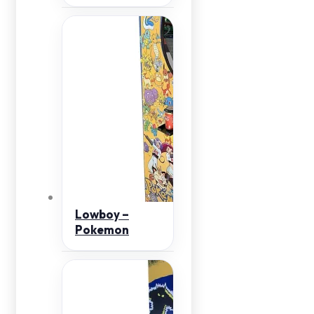
Lowboy –
Pokemon