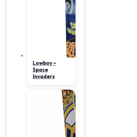
Lowboy –
Space
Invaders