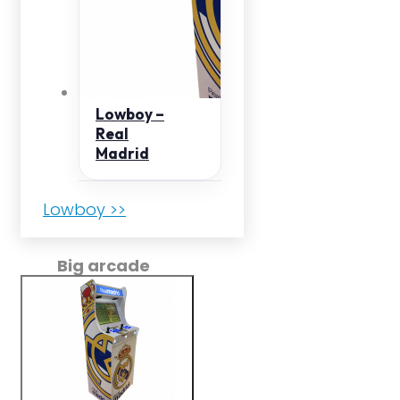
Lowboy –
Real
Madrid
Lowboy >>
Big arcade