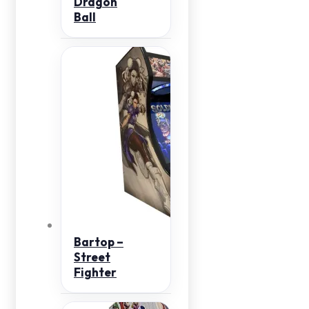
Dragon
Ball
Bartop –
Street
Fighter