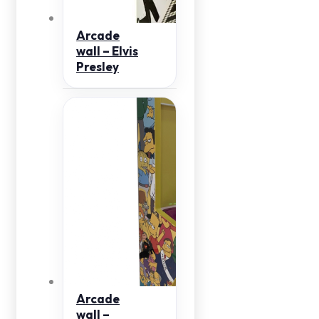
Arcade
wall – Elvis
Presley
Arcade
wall –