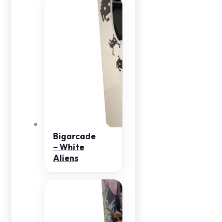
Bigarcade
– White
Aliens