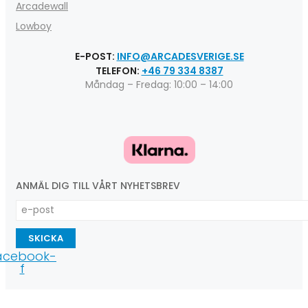
Arcadewall
Lowboy
E-POST:
INFO@ARCADESVERIGE.SE
TELEFON:
+46 79 334 8387
Måndag – Fredag: 10:00 – 14:00
ANMÄL DIG TILL VÅRT NYHETSBREV
SKICKA
acebook-
f