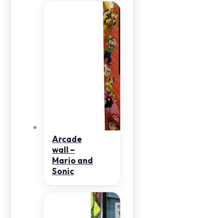
Arcade
wall –
Mario and
Sonic