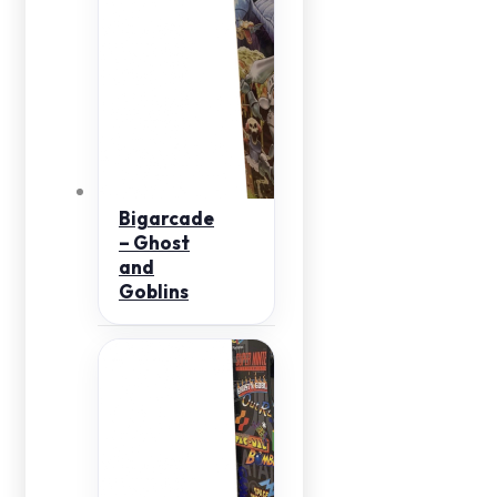
Bigarcade
– Ghost
and
Goblins