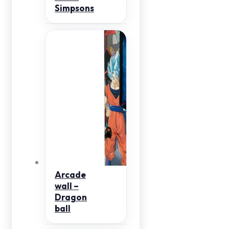
Simpsons
Arcade
wall –
Dragon
ball