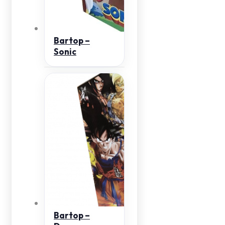
Bartop –
Sonic
Bartop –