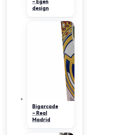
– Egen
design
Bigarcade
– Real
Madrid