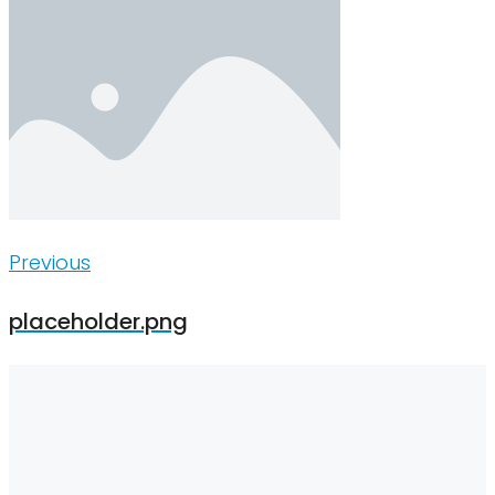
Inläggsnavigering
Previous
Previous
placeholder.png