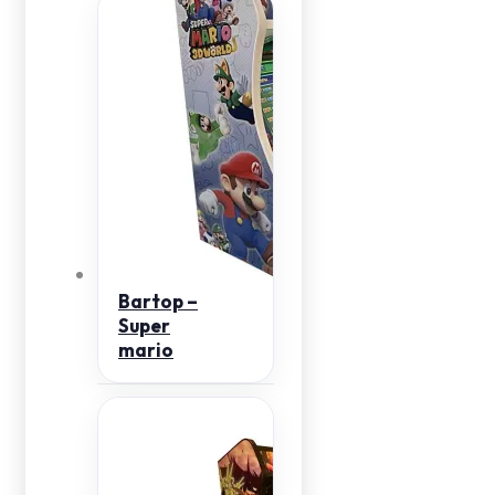
Bartop –
Super
mario