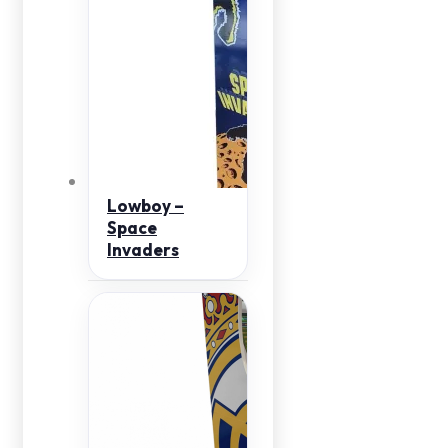
Lowboy –
Space
Invaders