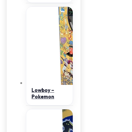
Lowboy –
Pokemon