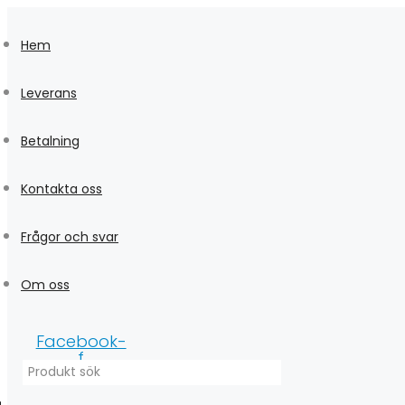
Skip
to
Hem
content
Leverans
Betalning
Kontakta oss
Frågor och svar
Om oss
Facebook-
f