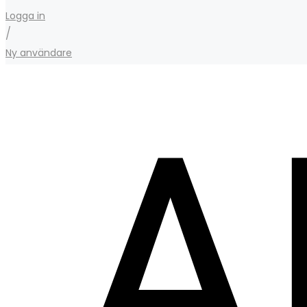
Logga in
/
Ny användare