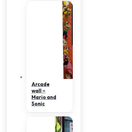
Arcade
wall –
Mario and
Sonic