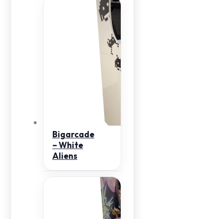
Bigarcade
– White
Aliens