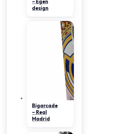
– Egen
design
Bigarcade
– Real
Madrid