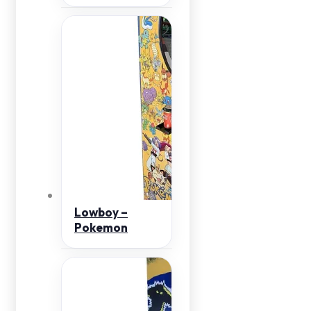
Lowboy –
Pokemon