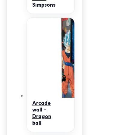
Simpsons
Arcade
wall –
Dragon
ball