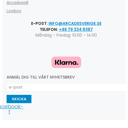
Arcadewall
Lowboy
E-POST:
INFO@ARCADESVERIGE.SE
TELEFON:
+46 79 334 8387
Måndag – Fredag: 10:00 – 14:00
ANMÄL DIG TILL VÅRT NYHETSBREV
SKICKA
acebook-
f