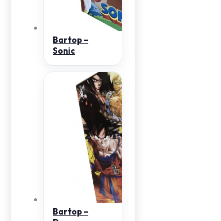
Bartop –
Sonic
Bartop –