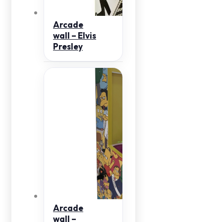
Arcade
wall – Elvis
Presley
Arcade
wall –