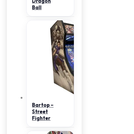
Dragon
Ball
Bartop –
Street
Fighter