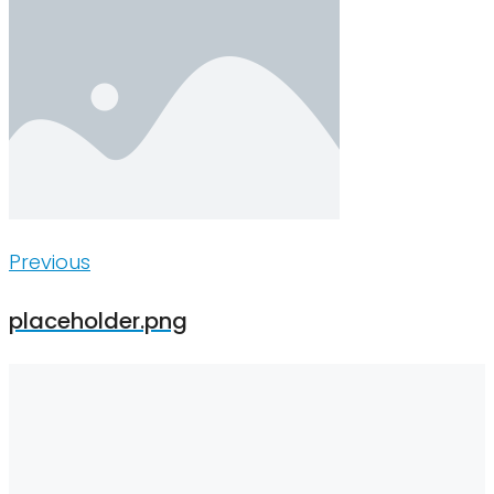
Inläggsnavigering
Previous
Previous
placeholder.png