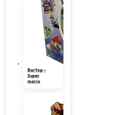
Bartop –
Super
mario