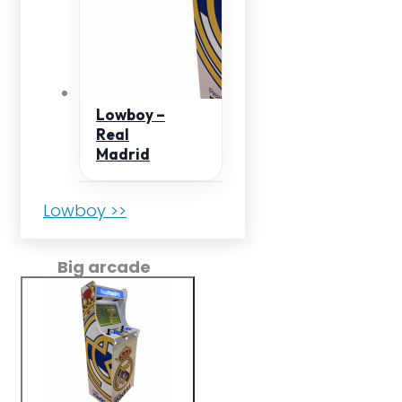
Lowboy –
Real
Madrid
Lowboy >>
Big arcade