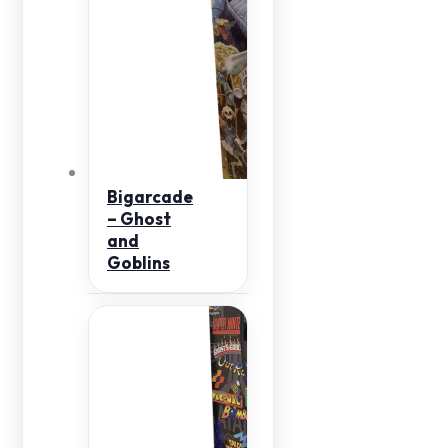
Bigarcade
– Ghost
and
Goblins