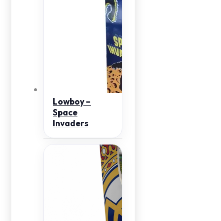
Lowboy –
Space
Invaders