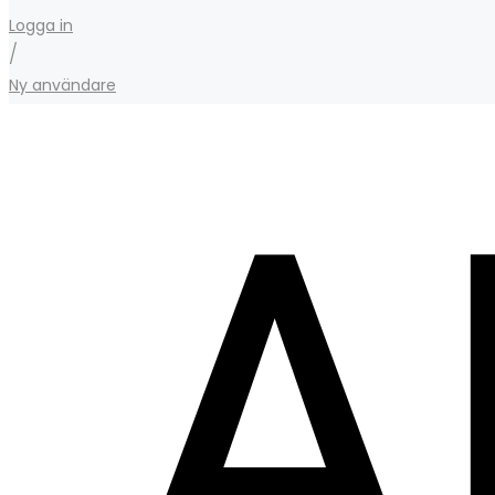
Logga in
/
Ny användare