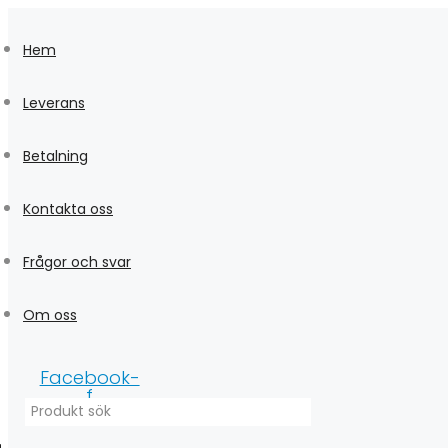
Skip
to
Hem
content
Leverans
Betalning
Kontakta oss
Frågor och svar
Om oss
Facebook-
f