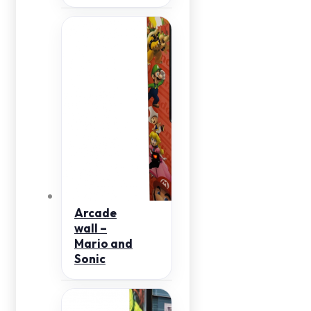
Arcade
wall –
Mario and
Sonic