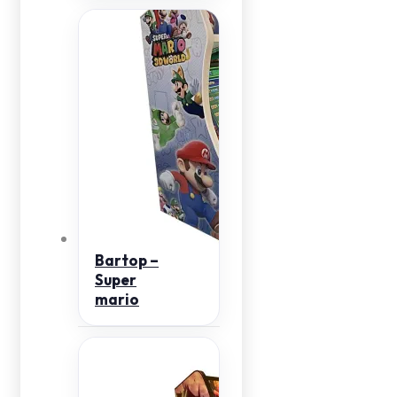
Bartop –
Super
mario