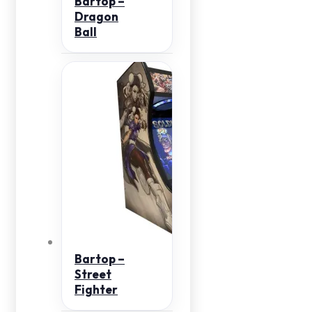
Bartop –
Dragon
Ball
Bartop –
Street
Fighter