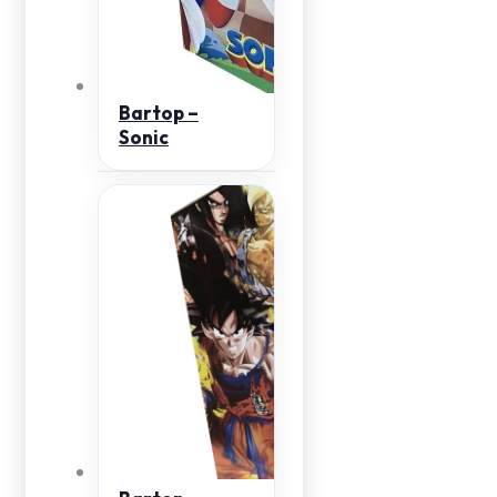
Bartop –
Sonic