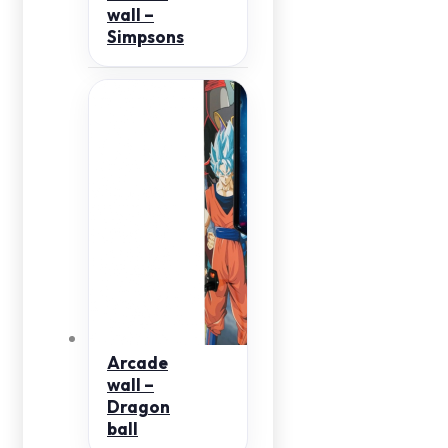
wall –
Simpsons
Arcade
wall –
Dragon
ball