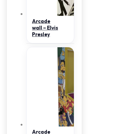
Arcade
wall – Elvis
Presley
Arcade