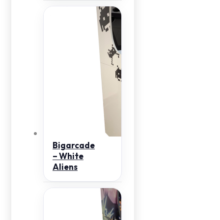
Bigarcade
– White
Aliens