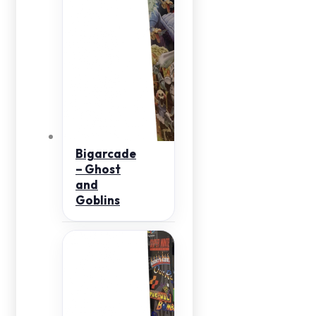
Bigarcade
– Ghost
and
Goblins