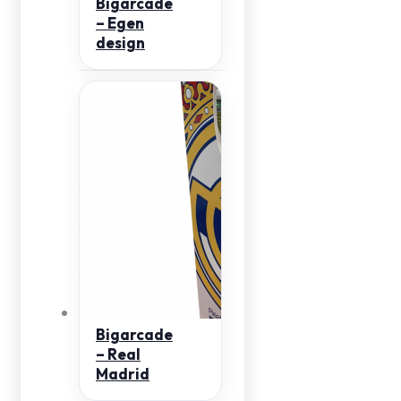
Bigarcade
– Egen
design
Bigarcade
– Real
Madrid