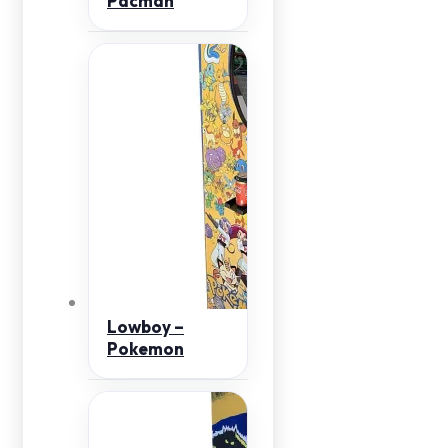
Pacman
Lowboy –
Pokemon