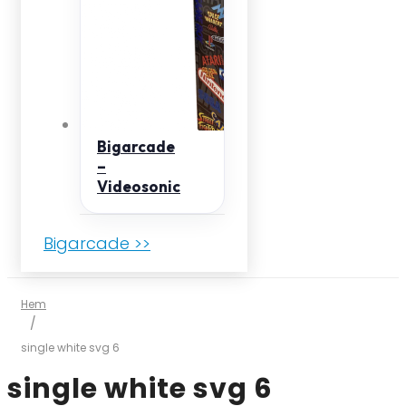
Bigarcade
–
Videosonic
Bigarcade >>
Hem
/
single white svg 6
single white svg 6