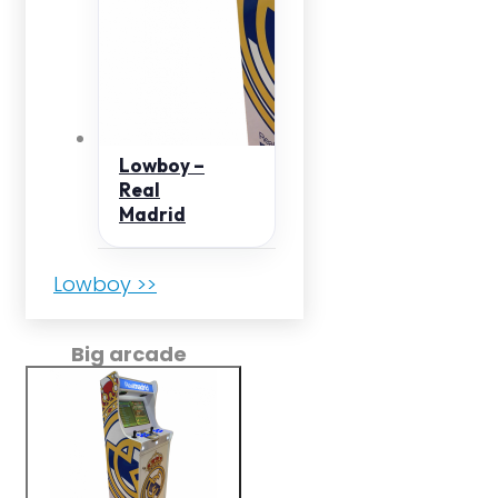
Lowboy –
Real
Madrid
Lowboy >>
Big arcade