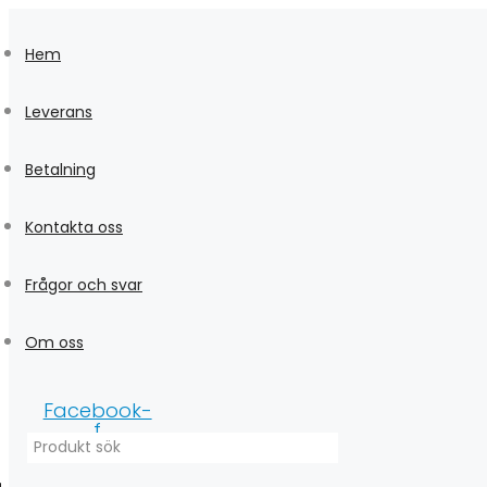
Skip
to
Hem
content
Leverans
Betalning
Kontakta oss
Frågor och svar
Om oss
Facebook-
f