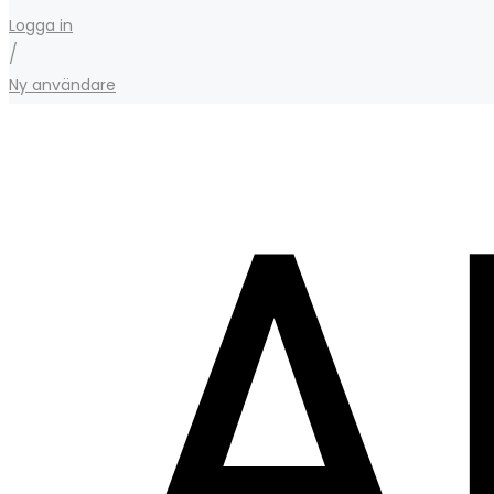
Logga in
/
Ny användare