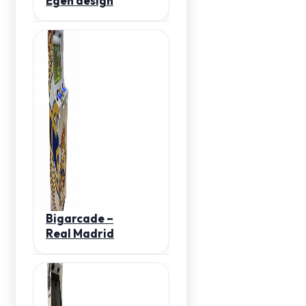
Egen design
Bigarcade –
Real Madrid