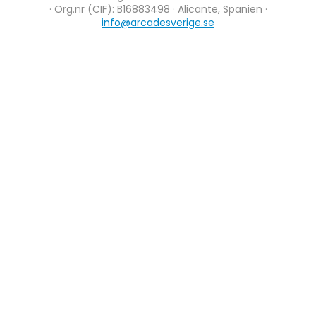
· Org.nr (CIF): B16883498 · Alicante, Spanien ·
info@arcadesverige.se