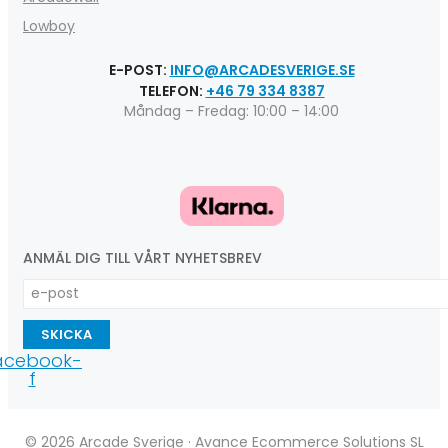
Lowboy
E-POST:
INFO@ARCADESVERIGE.SE
TELEFON:
+46 79 334 8387
Måndag – Fredag: 10:00 – 14:00
ANMÄL DIG TILL VÅRT NYHETSBREV
SKICKA
acebook-
f
© 2026 Arcade Sverige · Avance Ecommerce Solutions SL