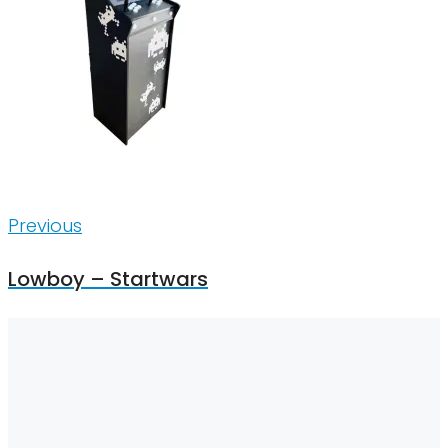
Inläggsnavigering
Previous
Previous
Lowboy – Startwars