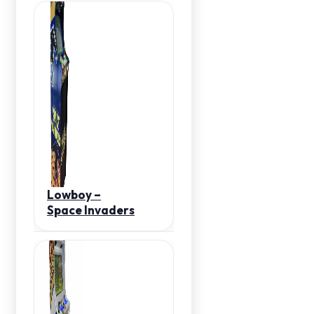
Lowboy –
Space Invaders