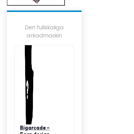
Den fullskaliga
arkadmaskin
Bigarcade –