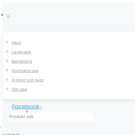
Skip
to
···
content
Hem
Leverans
Betalning
Kontakta oss
Frågor och svar
Om oss
Facebook-
f
Logga in