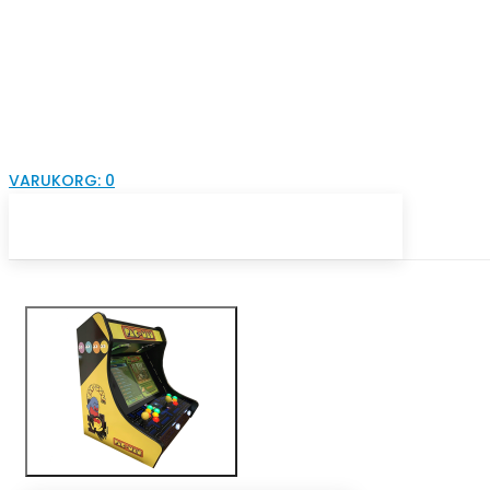
VARUKORG:
0