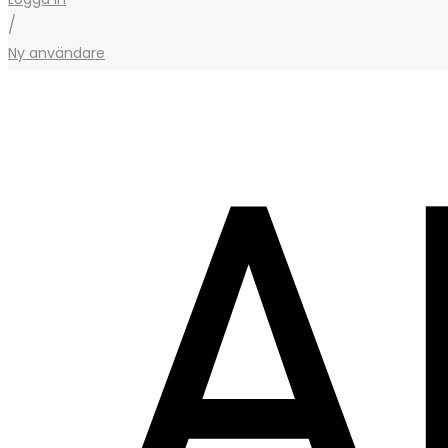
/
Ny användare