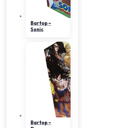
Bartop –
Sonic
Bartop –