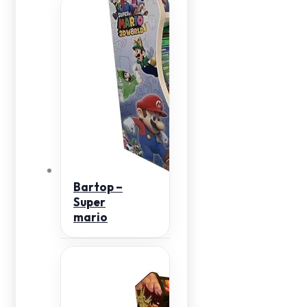
Bartop –
Super
mario