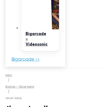
Bigarcade
–
Videosonic
Bigarcade >>
Hem
/
Bartop – Oliver benji
/
oliver-benji