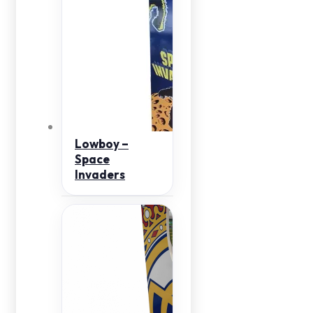
Lowboy –
Space
Invaders