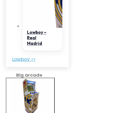
Lowboy –
Real
Madrid
Lowboy >>
Big arcade