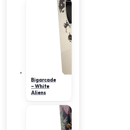
Bigarcade
– White
Aliens