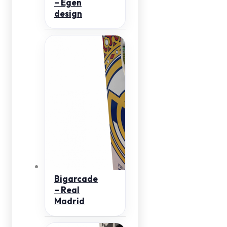
– Egen
design
Bigarcade
– Real
Madrid