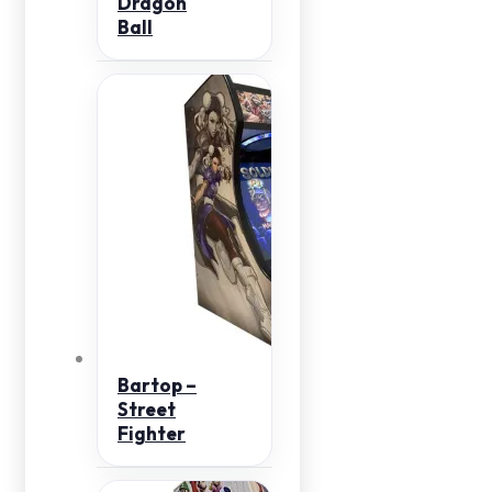
Dragon
Ball
Bartop –
Street
Fighter