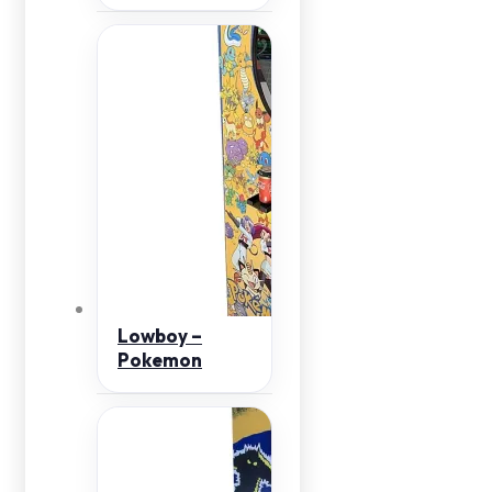
Lowboy –
Pokemon