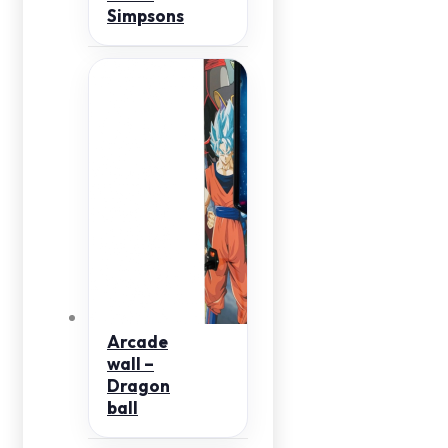
Simpsons
Arcade
wall –
Dragon
ball