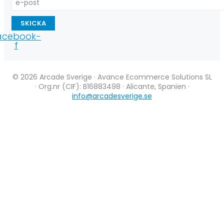
SKICKA
acebook-
f
© 2026 Arcade Sverige · Avance Ecommerce Solutions SL
· Org.nr (CIF): B16883498 · Alicante, Spanien ·
info@arcadesverige.se