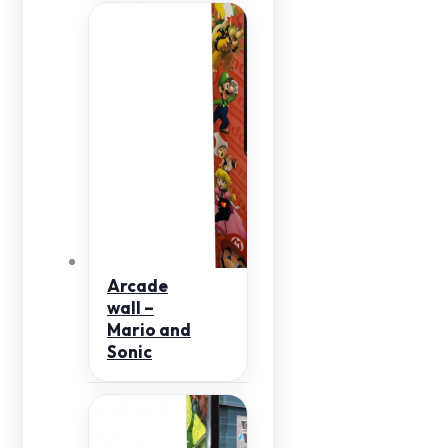
Arcade
wall –
Mario and
Sonic