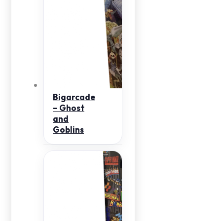
Bigarcade
– Ghost
and
Goblins