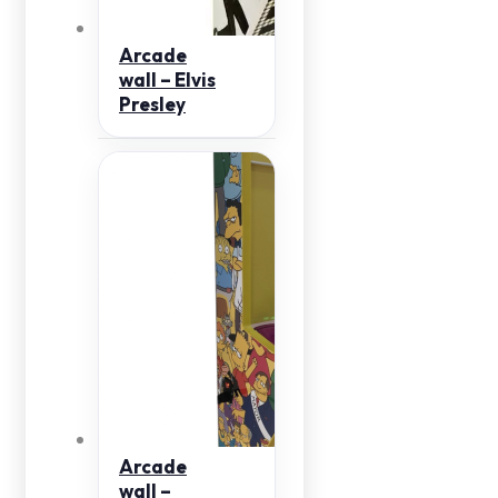
Arcade
wall – Elvis
Presley
Arcade
wall –