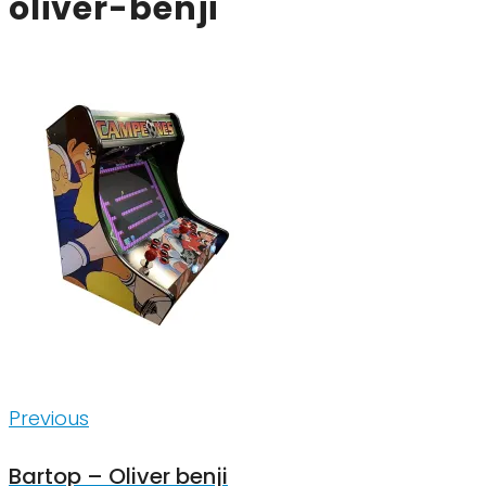
oliver-benji
Inläggsnavigering
Previous
Previous
Bartop – Oliver benji