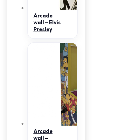
Arcade
wall – Elvis
Presley
Arcade
wall –