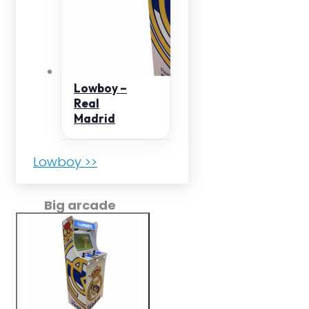
Lowboy –
Real
Madrid
Lowboy >>
Big arcade