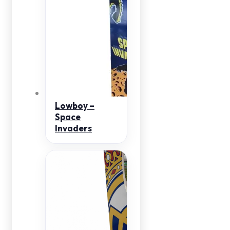
Lowboy –
Space
Invaders