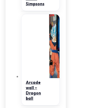
Simpsons
Arcade
wall –
Dragon
ball