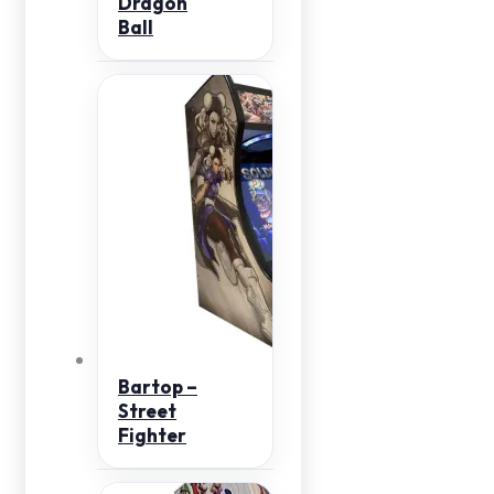
Dragon
Ball
Bartop –
Street
Fighter