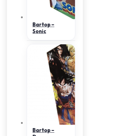
Bartop –
Sonic
Bartop –