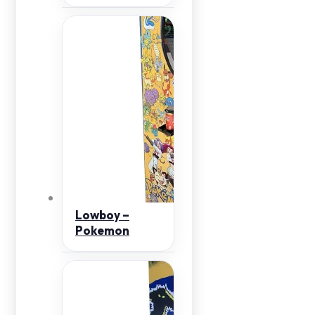
Lowboy –
Pokemon