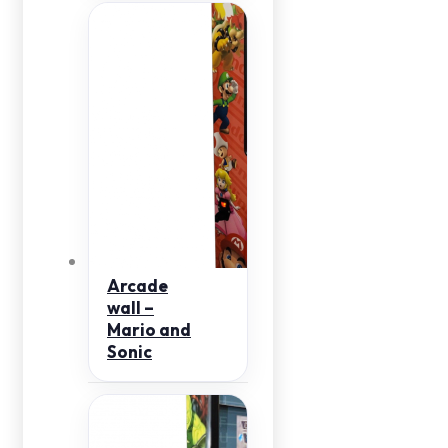
Arcade
wall –
Mario and
Sonic