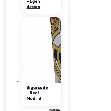
– Egen
design
Bigarcade
– Real
Madrid