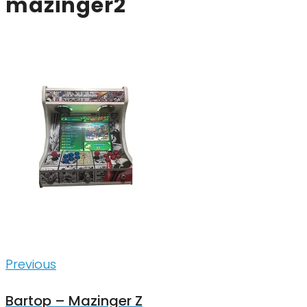
mazinger2
Inläggsnavigering
Previous
Previous
Bartop – Mazinger Z