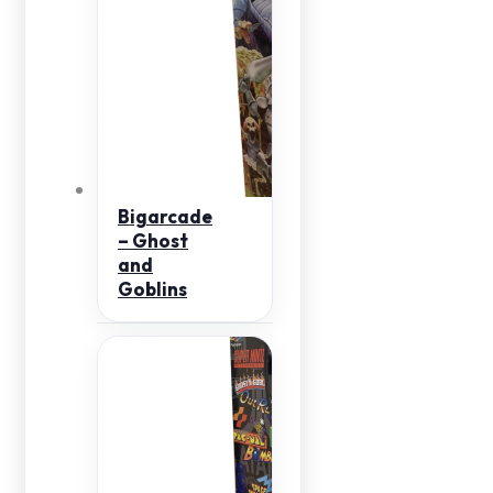
Bigarcade
– Ghost
and
Goblins