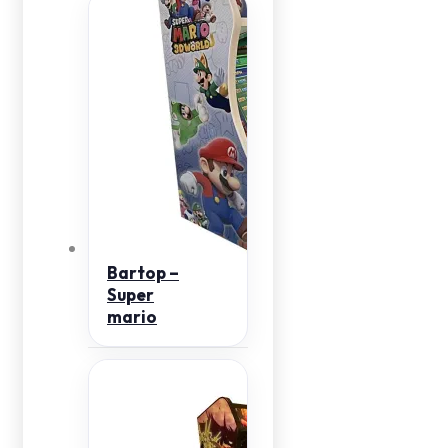
Bartop –
Super
mario