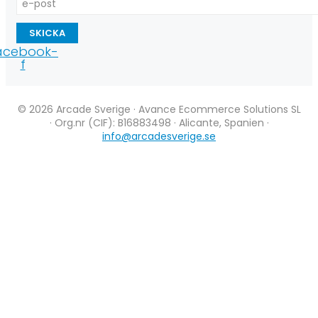
SKICKA
acebook-
f
© 2026 Arcade Sverige · Avance Ecommerce Solutions SL
· Org.nr (CIF): B16883498 · Alicante, Spanien ·
info@arcadesverige.se