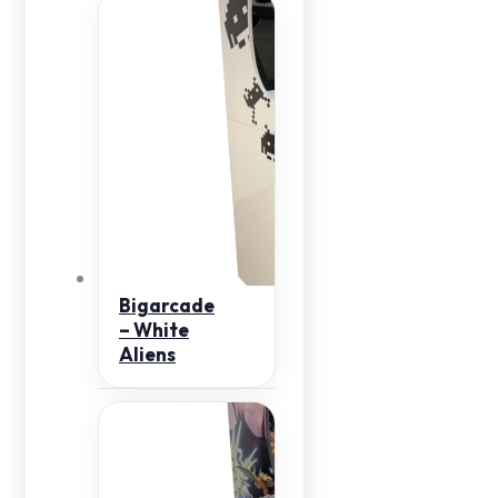
Bigarcade
– White
Aliens