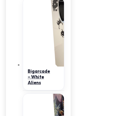
Bigarcade
– White
Aliens