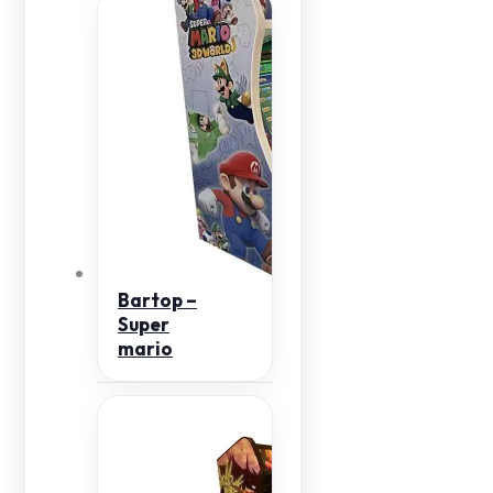
Bartop –
Super
mario