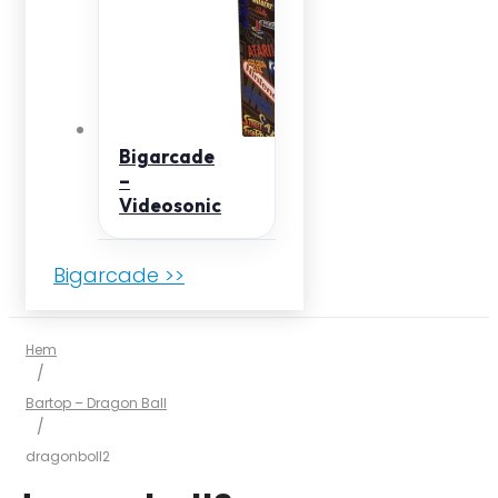
Bigarcade
–
Videosonic
Bigarcade >>
Hem
/
Bartop – Dragon Ball
/
dragonboll2