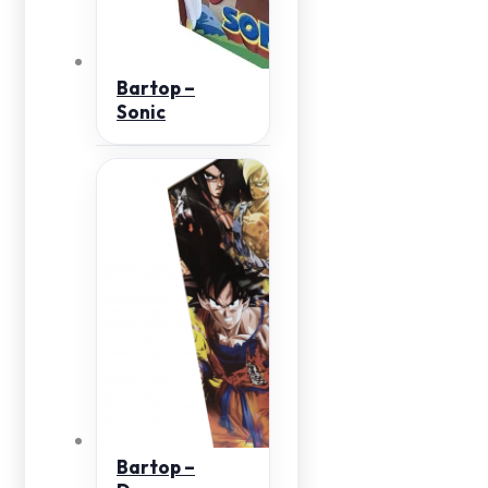
Bartop –
Sonic
Bartop –