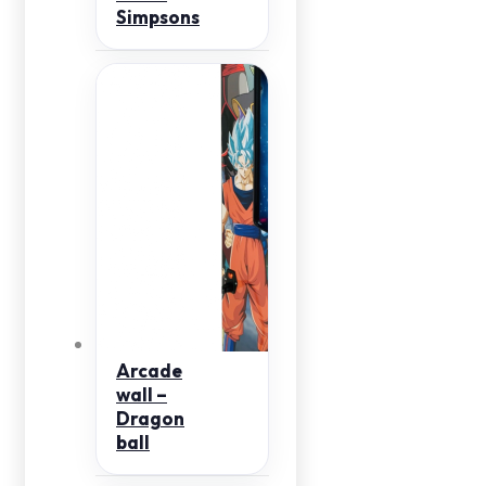
Simpsons
Arcade
wall –
Dragon
ball