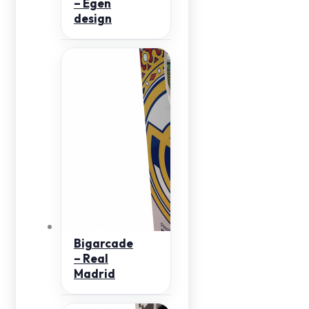
– Egen
design
Bigarcade
– Real
Madrid