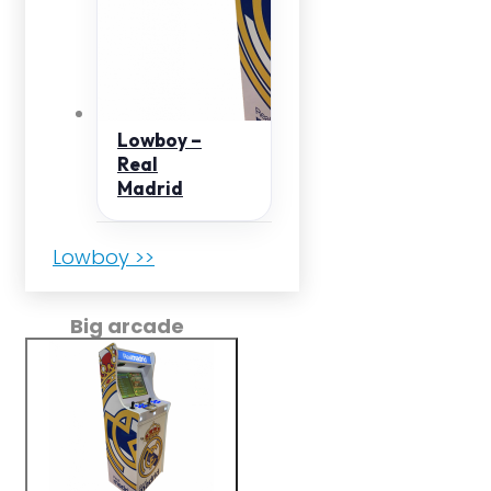
Lowboy –
Real
Madrid
Lowboy >>
Big arcade