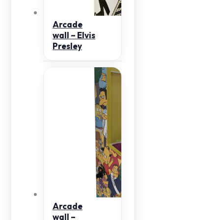
Arcade
wall – Elvis
Presley
Arcade
wall –