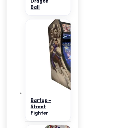
Dragon
Ball
Bartop –
Street
Fighter