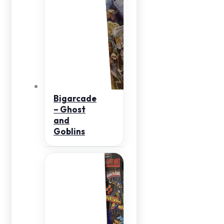
Bigarcade
– Ghost
and
Goblins