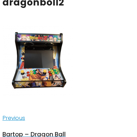
dragonboll2
Inläggsnavigering
Previous
Previous
Bartop – Dragon Ball