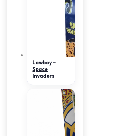
Lowboy –
Space
Invaders