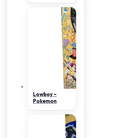
Lowboy –
Pokemon