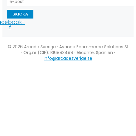
SKICKA
acebook-
f
© 2026 Arcade Sverige · Avance Ecommerce Solutions SL
· Org.nr (CIF): B16883498 · Alicante, Spanien ·
info@arcadesverige.se