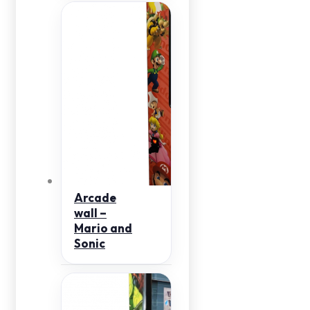
Arcade
wall –
Mario and
Sonic