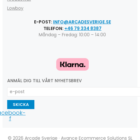
Lowboy
E-POST:
INFO@ARCADESVERIGE.SE
TELEFON:
+46 79 334 8387
Måndag – Fredag: 10:00 – 14:00
ANMÄL DIG TILL VÅRT NYHETSBREV
SKICKA
acebook-
f
© 2026 Arcade Sverige · Avance Ecommerce Solutions SL