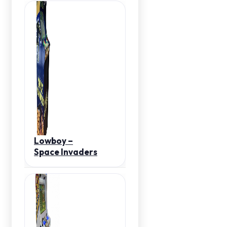
Lowboy –
Space Invaders