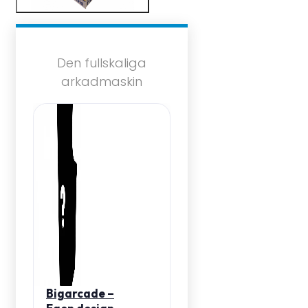
Den fullskaliga
arkadmaskin
Bigarcade –