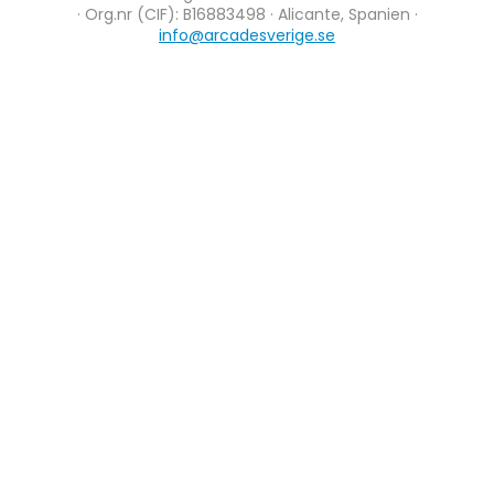
· Org.nr (CIF): B16883498 · Alicante, Spanien ·
info@arcadesverige.se