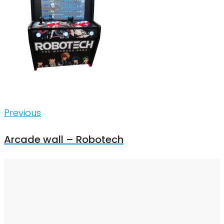
Inläggsnavigering
Previous
Previous
Arcade wall – Robotech