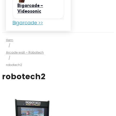
Bigarcade –
Videosonic
Bigarcade >>
Hem
/
Arcade wall – Robotech
/
robotech2
robotech2