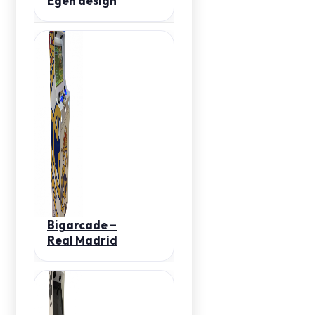
Egen design
Bigarcade –
Real Madrid