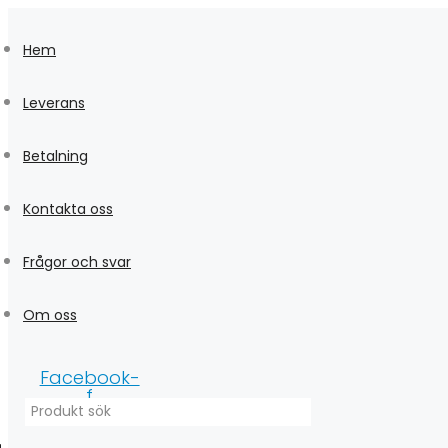
Skip
to
Hem
content
Leverans
Betalning
Kontakta oss
Frågor och svar
Om oss
Facebook-
f