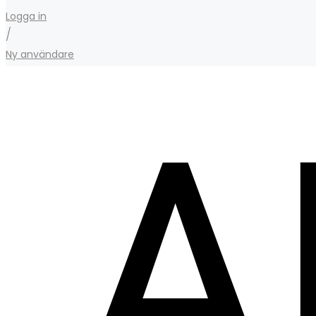
Logga in
/
Ny användare