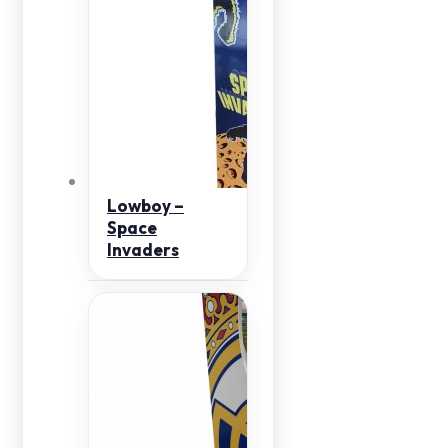
Lowboy –
Space
Invaders