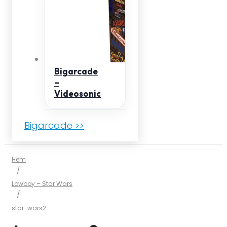
Bigarcade
–
Videosonic
Bigarcade >>
Hem
/
Lowboy – Star Wars
/
star-wars2