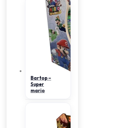
Bartop –
Super
mario