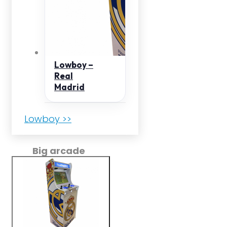
Lowboy –
Real
Madrid
Lowboy >>
Big arcade