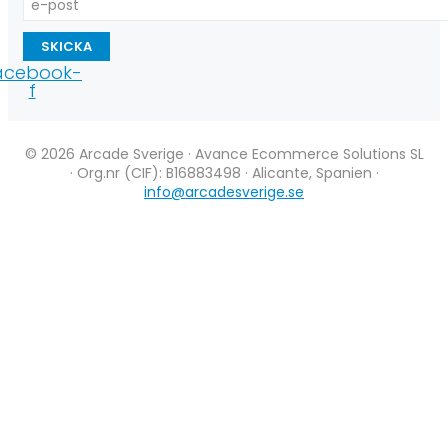
SKICKA
acebook-
f
© 2026 Arcade Sverige · Avance Ecommerce Solutions SL
· Org.nr (CIF): B16883498 · Alicante, Spanien ·
info@arcadesverige.se