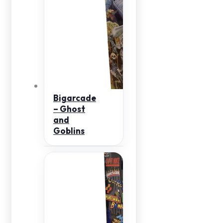
Bigarcade
– Ghost
and
Goblins