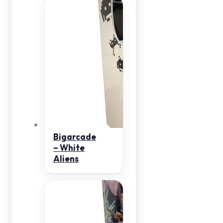
Bigarcade
– White
Aliens