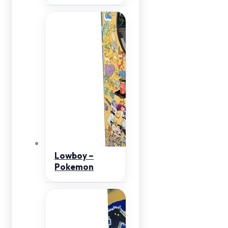
Lowboy –
Pokemon