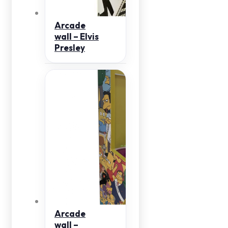
Arcade
wall – Elvis
Presley
Arcade
wall –