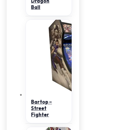
Dragon
Ball
Bartop –
Street
Fighter