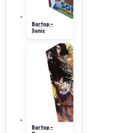
Bartop –
Sonic
Bartop –