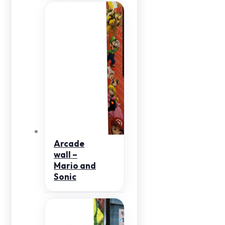
Arcade
wall –
Mario and
Sonic