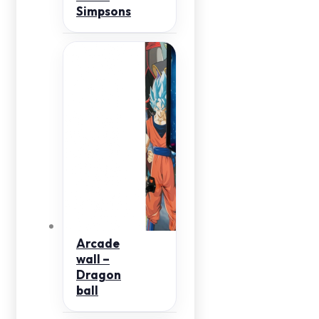
Simpsons
Arcade
wall –
Dragon
ball