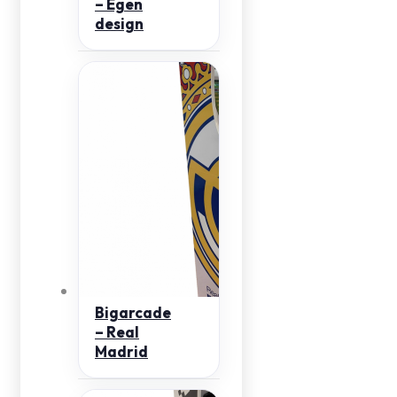
– Egen
design
Bigarcade
– Real
Madrid