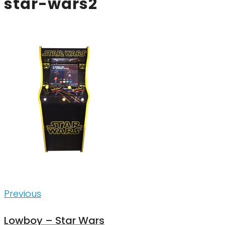
star-wars2
Inläggsnavigering
Previous
Previous
Lowboy – Star Wars