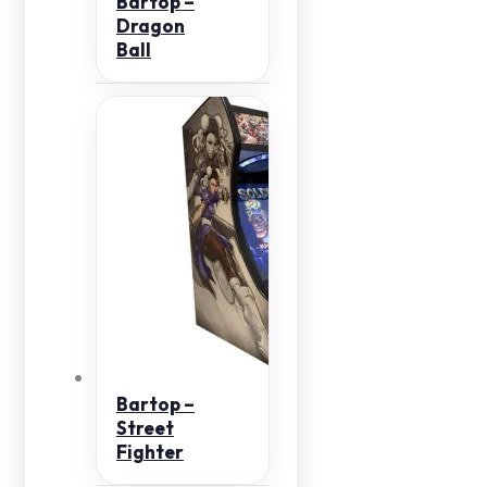
Bartop –
Dragon
Ball
Bartop –
Street
Fighter