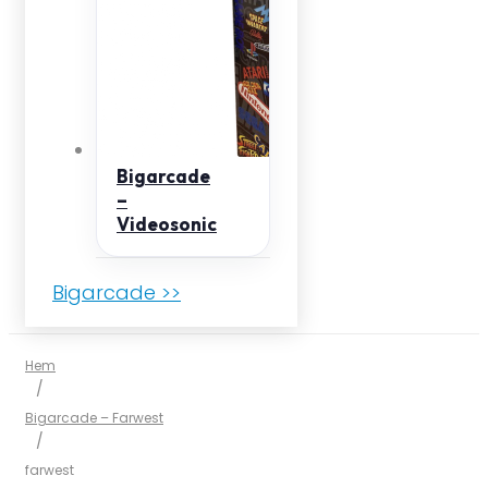
Bigarcade
–
Videosonic
Bigarcade >>
Hem
/
Bigarcade – Farwest
/
farwest