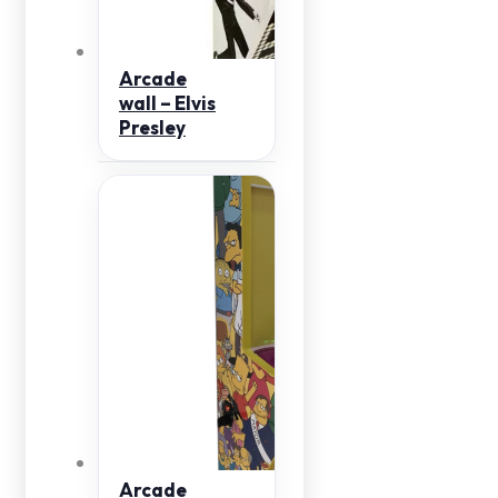
Arcade
wall – Elvis
Presley
Arcade