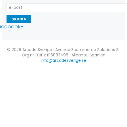
SKICKA
acebook-
f
© 2026 Arcade Sverige · Avance Ecommerce Solutions SL
· Org.nr (CIF): B16883498 · Alicante, Spanien ·
info@arcadesverige.se