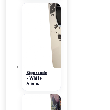
Bigarcade
– White
Aliens