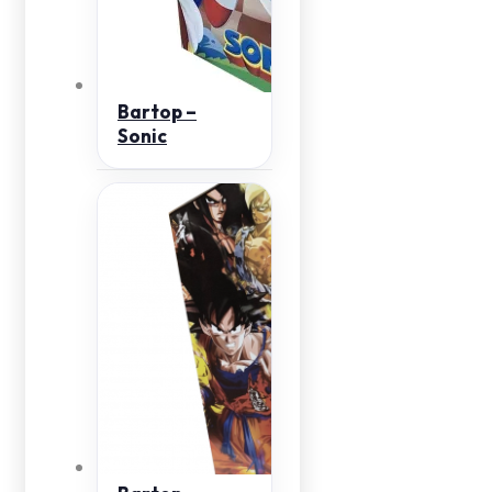
Bartop –
Sonic