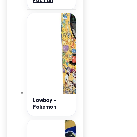
Pacman
Lowboy –
Pokemon