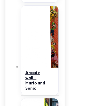
Arcade
wall –
Mario and
Sonic