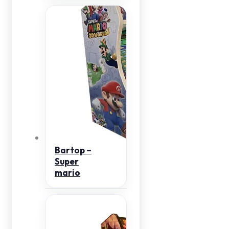
Bartop –
Super
mario