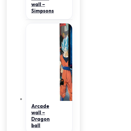
wall –
Simpsons
Arcade
wall –
Dragon
ball