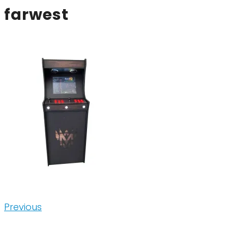
farwest
Inläggsnavigering
Previous
Previous