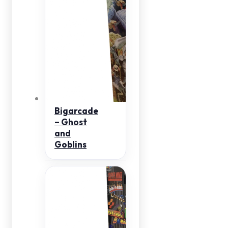
Bigarcade
– Ghost
and
Goblins