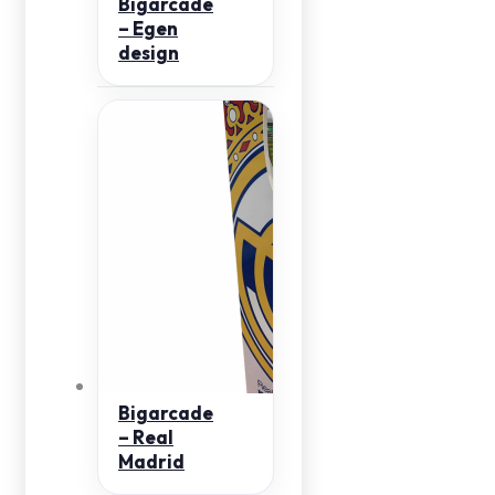
Bigarcade
– Egen
design
Bigarcade
– Real
Madrid