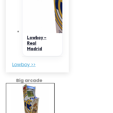
Lowboy –
Real
Madrid
Lowboy >>
Big arcade