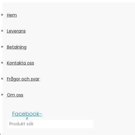
Skip
to
Hem
content
Leverans
Betalning
Kontakta oss
Frågor och svar
Om oss
Facebook-
f