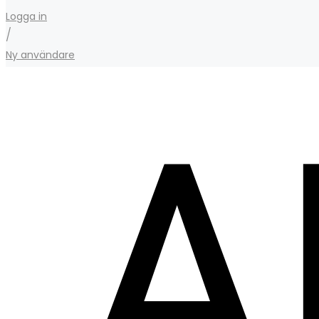
Logga in
/
Ny användare