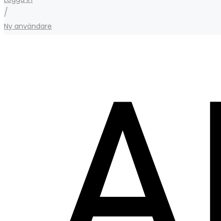
/
Ny användare