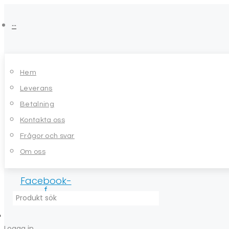
Skip
to
···
content
Hem
Leverans
Betalning
Kontakta oss
Frågor och svar
Om oss
Facebook-
f
Logga in