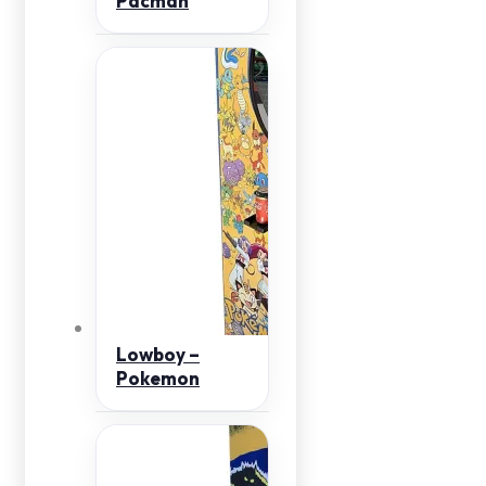
Pacman
Lowboy –
Pokemon