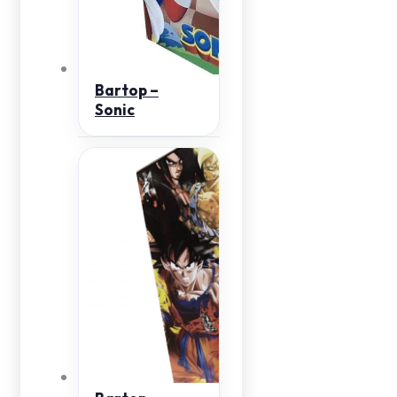
Bartop –
Sonic