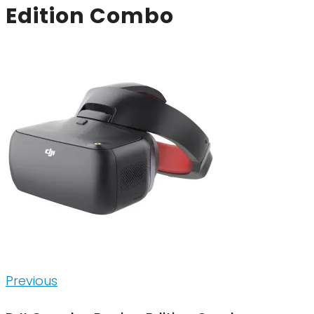
Edition Combo
Inläggsnavigering
Previous
Previous