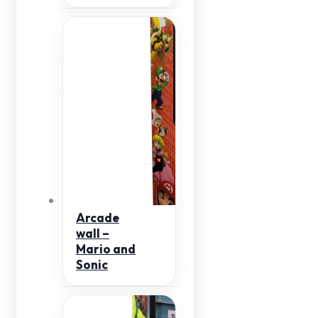
Arcade
wall –
Mario and
Sonic