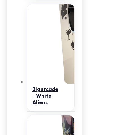
Bigarcade
– White
Aliens