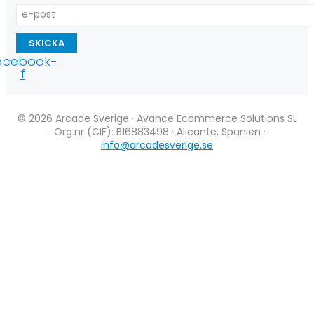
SKICKA
acebook-
f
© 2026 Arcade Sverige · Avance Ecommerce Solutions SL
· Org.nr (CIF): B16883498 · Alicante, Spanien ·
info@arcadesverige.se