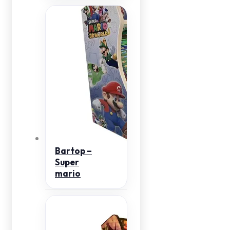
Bartop –
Super
mario