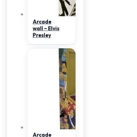
Arcade
wall – Elvis
Presley
Arcade