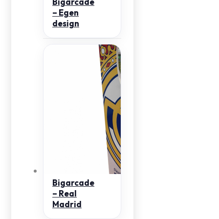
Bigarcade
– Egen
design
Bigarcade
– Real
Madrid