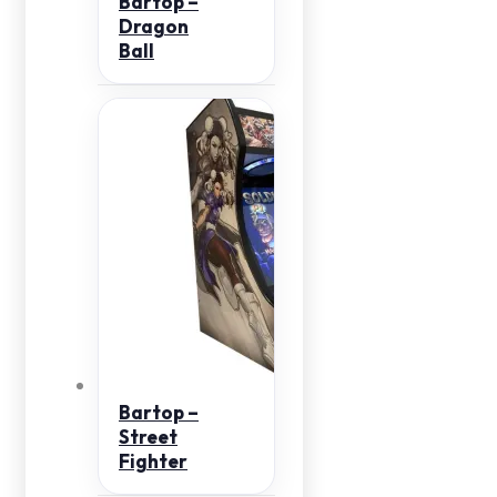
Bartop –
Dragon
Ball
Bartop –
Street
Fighter