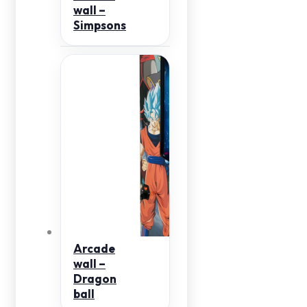
wall –
Simpsons
Arcade
wall –
Dragon
ball