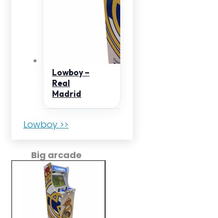
Lowboy –
Real
Madrid
Lowboy >>
Big arcade