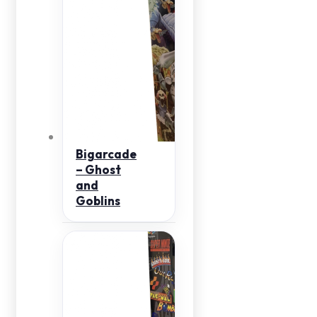
Bigarcade
– Ghost
and
Goblins