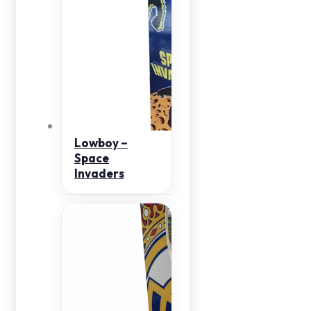
Lowboy –
Space
Invaders