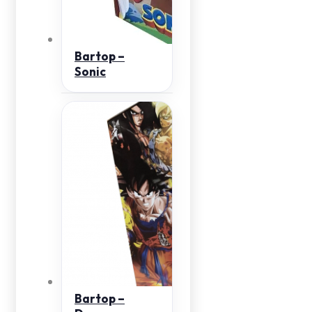
Bartop –
Sonic
Bartop –