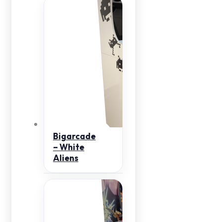
Bigarcade
– White
Aliens