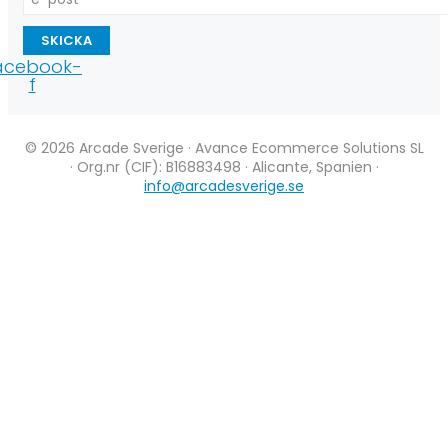
SKICKA
acebook-
f
© 2026 Arcade Sverige · Avance Ecommerce Solutions SL
· Org.nr (CIF): B16883498 · Alicante, Spanien ·
info@arcadesverige.se