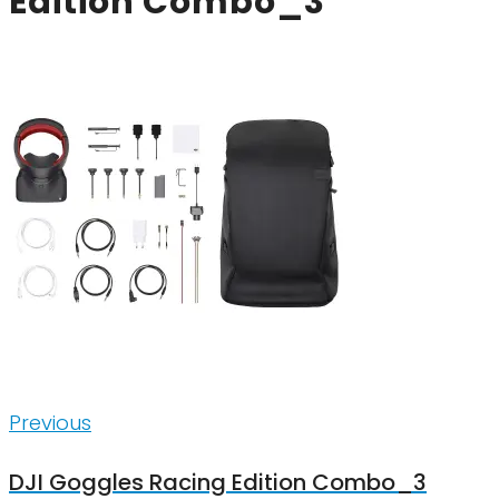
Edition Combo_3
Inläggsnavigering
Previous
Previous
DJI Goggles Racing Edition Combo_3