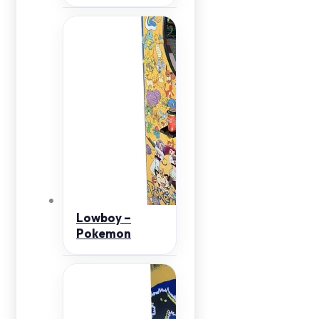
Lowboy –
Pokemon