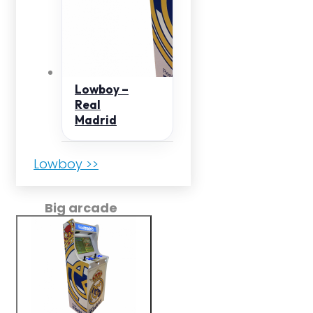
Lowboy –
Real
Madrid
Lowboy >>
Big arcade