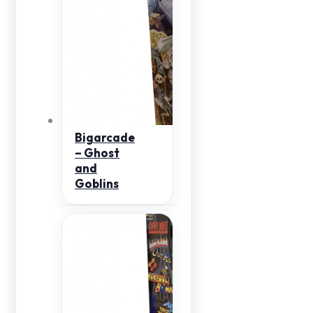
Bigarcade
– Ghost
and
Goblins