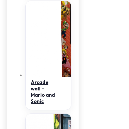
Arcade
wall –
Mario and
Sonic