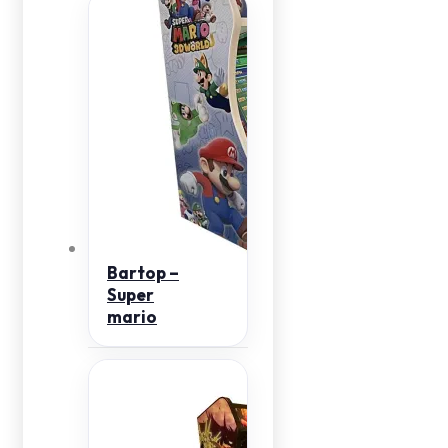
Bartop –
Super
mario