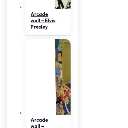
Arcade
wall – Elvis
Presley
Arcade
wall –