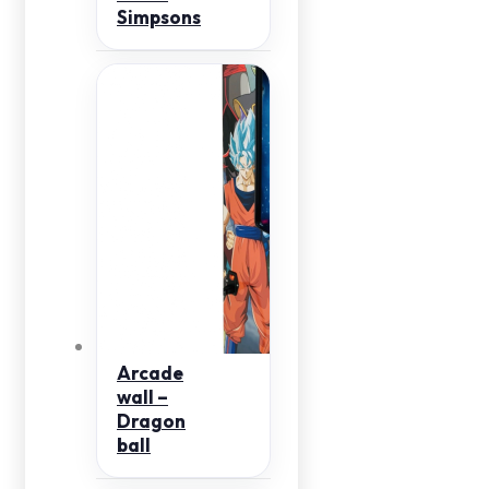
Simpsons
Arcade
wall –
Dragon
ball