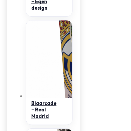
– Egen
design
Bigarcade
– Real
Madrid