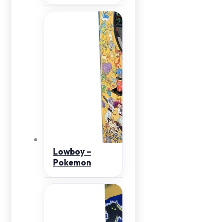
Lowboy –
Pokemon