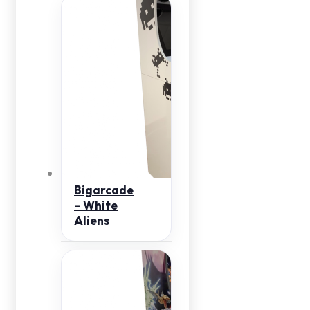
Bigarcade
– White
Aliens