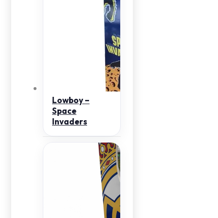
Lowboy –
Space
Invaders