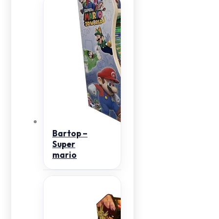
Bartop –
Super
mario