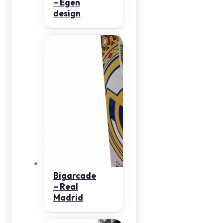
– Egen
design
Bigarcade
– Real
Madrid