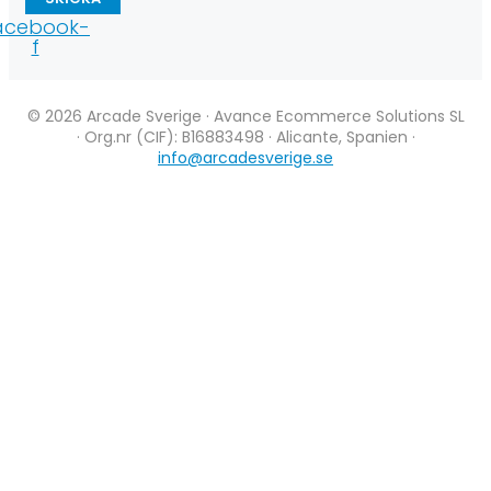
acebook-
f
© 2026 Arcade Sverige · Avance Ecommerce Solutions SL
· Org.nr (CIF): B16883498 · Alicante, Spanien ·
info@arcadesverige.se