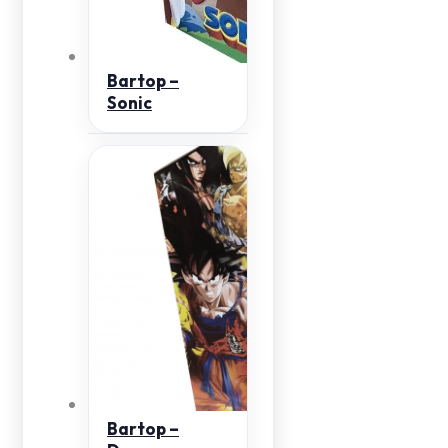
Bartop –
Sonic
Bartop –