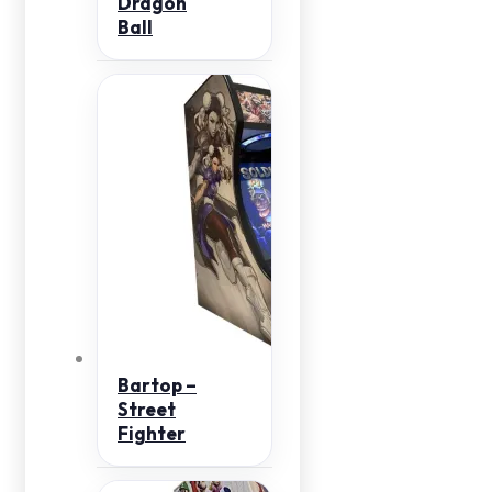
Dragon
Ball
Bartop –
Street
Fighter