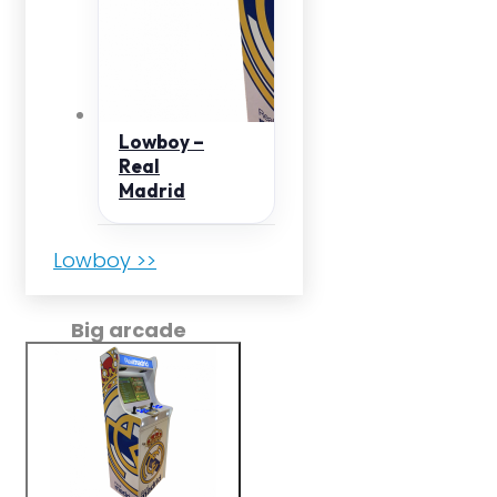
Lowboy –
Real
Madrid
Lowboy >>
Big arcade