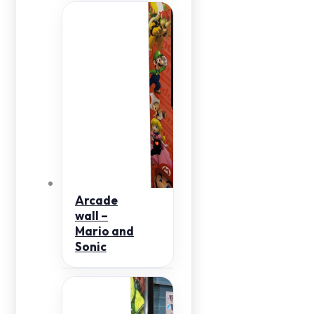
Arcade
wall –
Mario and
Sonic