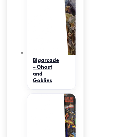
Bigarcade
– Ghost
and
Goblins