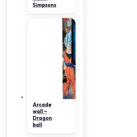
Simpsons
Arcade
wall –
Dragon
ball