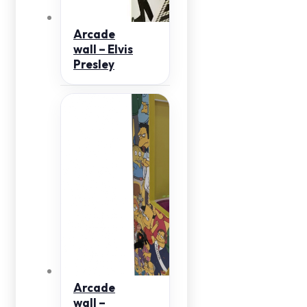
Arcade
wall – Elvis
Presley
Arcade
wall –