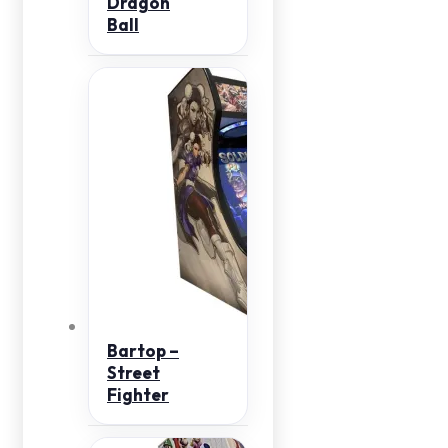
Dragon
Ball
Bartop –
Street
Fighter