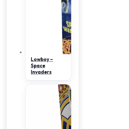
Lowboy –
Space
Invaders