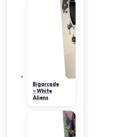
Bigarcade
– White
Aliens