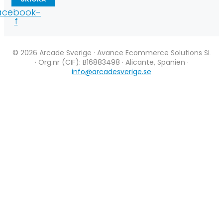
acebook-
f
© 2026 Arcade Sverige · Avance Ecommerce Solutions SL
· Org.nr (CIF): B16883498 · Alicante, Spanien ·
info@arcadesverige.se