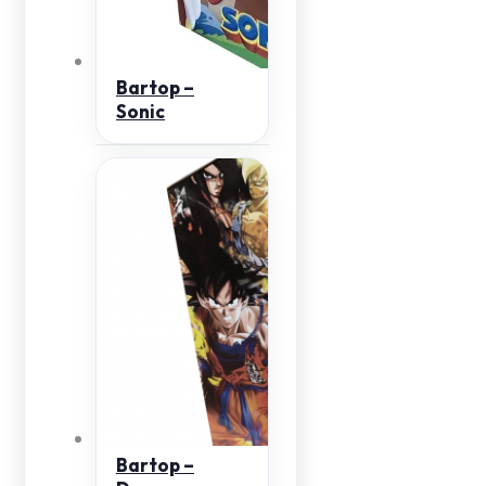
Bartop –
Sonic
Bartop –