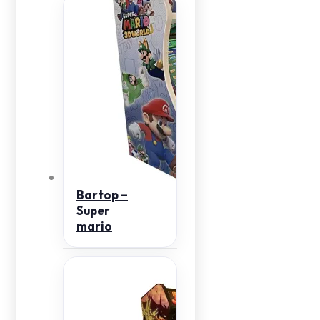
Bartop –
Super
mario