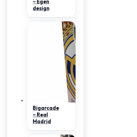
– Egen
design
Bigarcade
– Real
Madrid