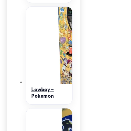
Lowboy –
Pokemon