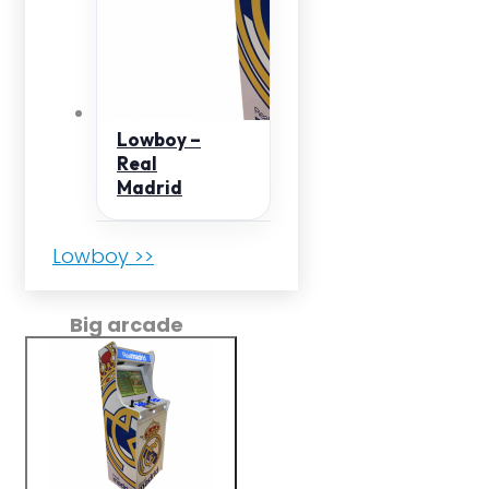
Lowboy –
Real
Madrid
Lowboy >>
Big arcade