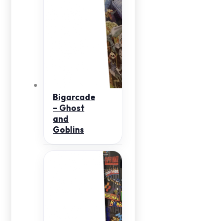
Bigarcade
– Ghost
and
Goblins