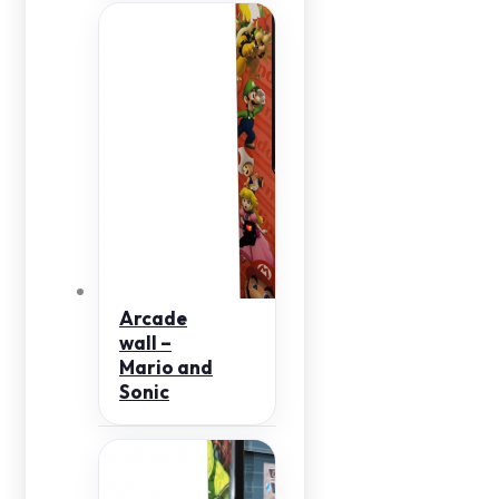
Arcade
wall –
Mario and
Sonic