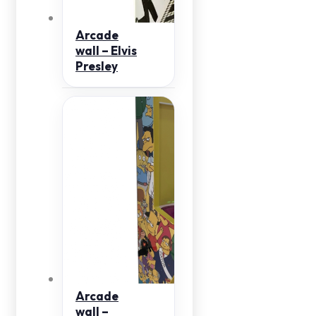
Arcade
wall – Elvis
Presley
Arcade
wall –