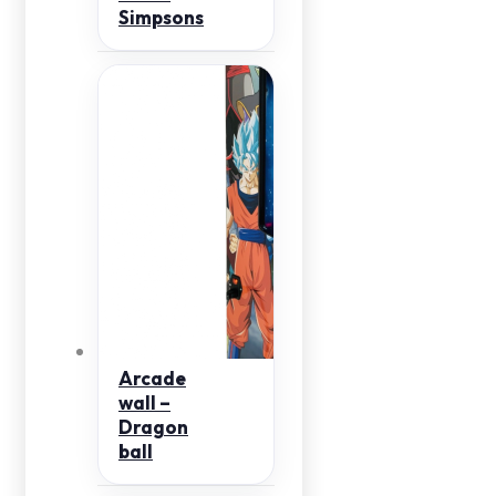
Simpsons
Arcade
wall –
Dragon
ball