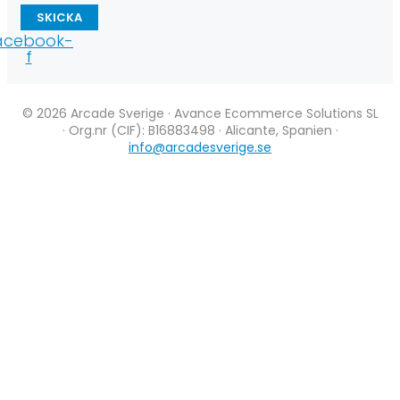
SKICKA
acebook-
f
© 2026 Arcade Sverige · Avance Ecommerce Solutions SL
· Org.nr (CIF): B16883498 · Alicante, Spanien ·
info@arcadesverige.se