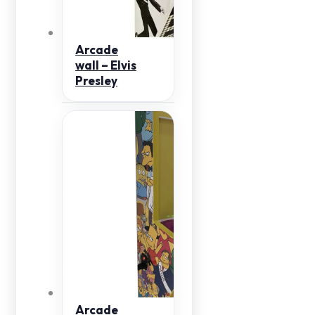
Arcade
wall – Elvis
Presley
Arcade