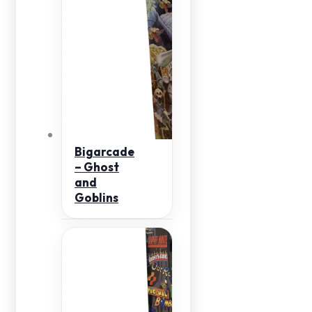
Bigarcade
– Ghost
and
Goblins