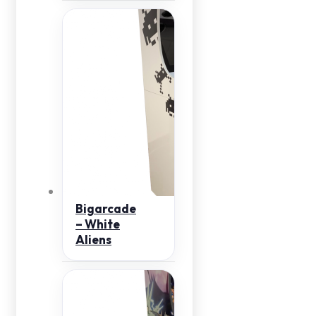
Bigarcade
– White
Aliens