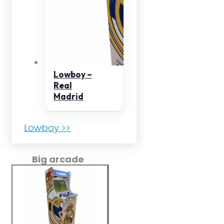
Lowboy –
Real
Madrid
Lowboy >>
Big arcade