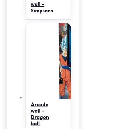
wall –
Simpsons
Arcade
wall –
Dragon
ball