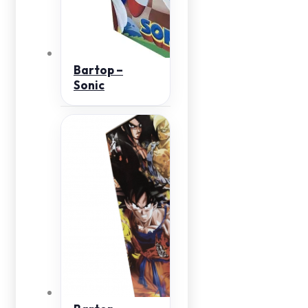
Bartop –
Sonic