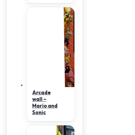
Arcade
wall –
Mario and
Sonic