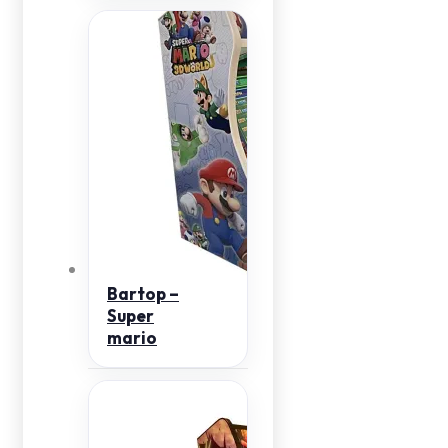
Bartop –
Super
mario