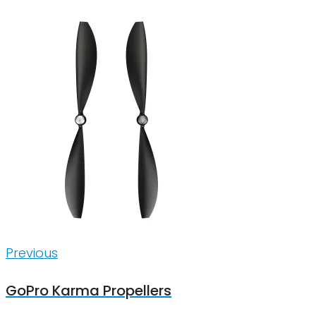
Inläggsnavigering
Previous
Previous
GoPro Karma Propellers