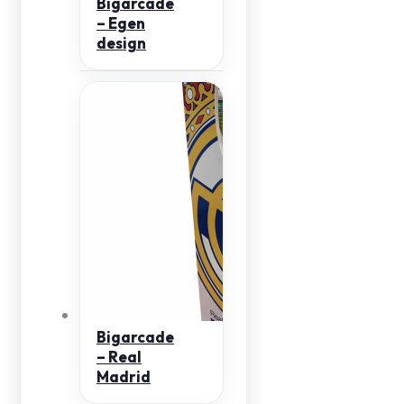
Bigarcade
– Egen
design
Bigarcade
– Real
Madrid