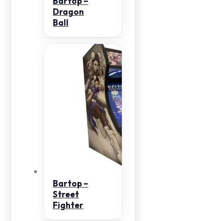
Bartop –
Dragon
Ball
Bartop –
Street
Fighter