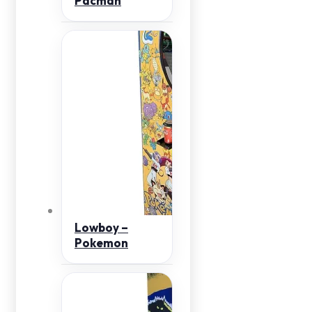
Pacman
Lowboy –
Pokemon