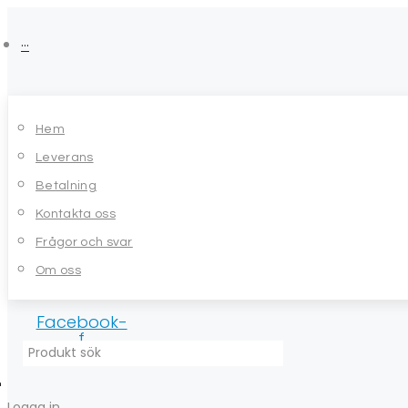
Skip
to
···
content
Hem
Leverans
Betalning
Kontakta oss
Frågor och svar
Om oss
Facebook-
f
Logga in