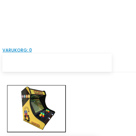
VARUKORG:
0