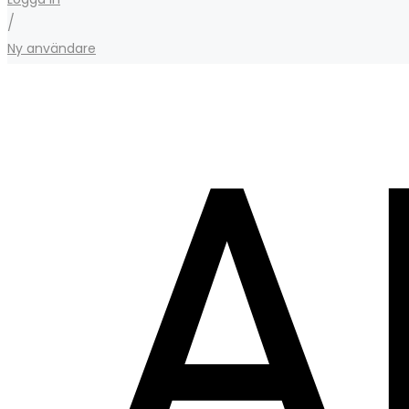
/
Ny användare