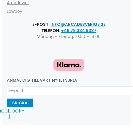
Arcadewall
Lowboy
E-POST:
INFO@ARCADESVERIGE.SE
TELEFON:
+46 79 334 8387
Måndag – Fredag: 10:00 – 14:00
ANMÄL DIG TILL VÅRT NYHETSBREV
SKICKA
acebook-
f