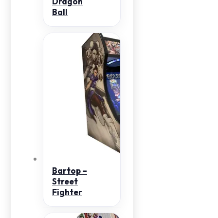
Dragon
Ball
Bartop –
Street
Fighter