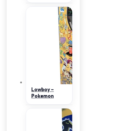
Lowboy –
Pokemon