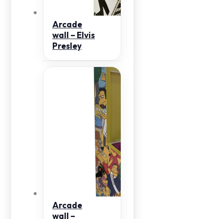
Arcade
wall – Elvis
Presley
Arcade
wall –