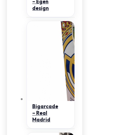
– Egen
design
Bigarcade
– Real
Madrid