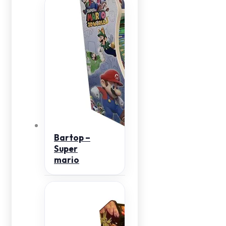
Bartop –
Super
mario