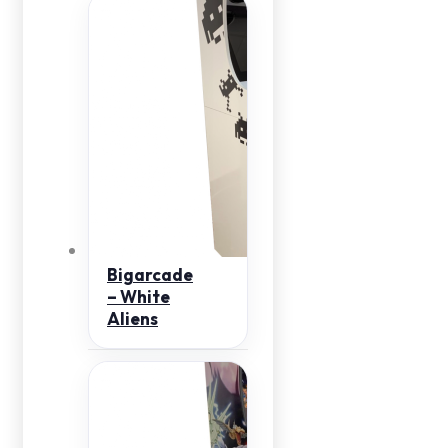
Bigarcade
– White
Aliens