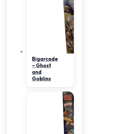
Bigarcade
– Ghost
and
Goblins