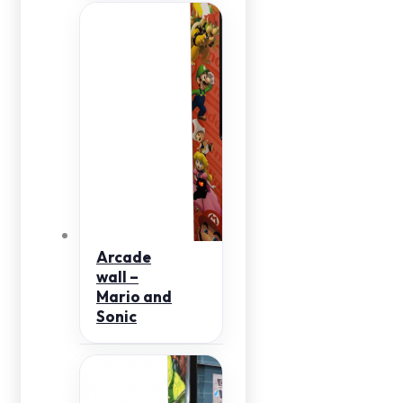
Arcade
wall –
Mario and
Sonic