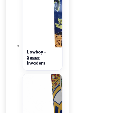
Lowboy –
Space
Invaders