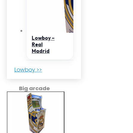
Lowboy –
Real
Madrid
Lowboy >>
Big arcade