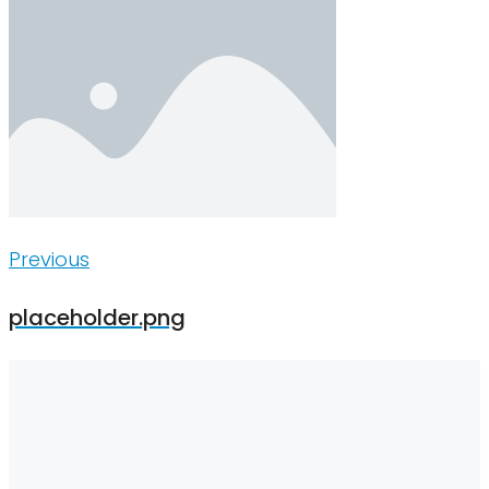
Inläggsnavigering
Previous
Previous
placeholder.png