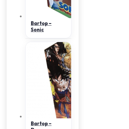
Bartop –
Sonic
Bartop –