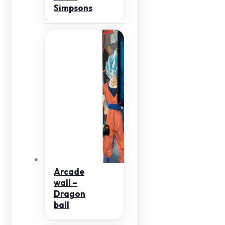
Simpsons
Arcade
wall –
Dragon
ball