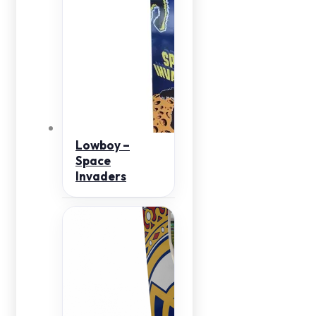
Lowboy –
Space
Invaders