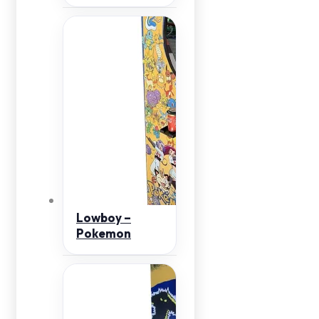
Lowboy –
Pokemon