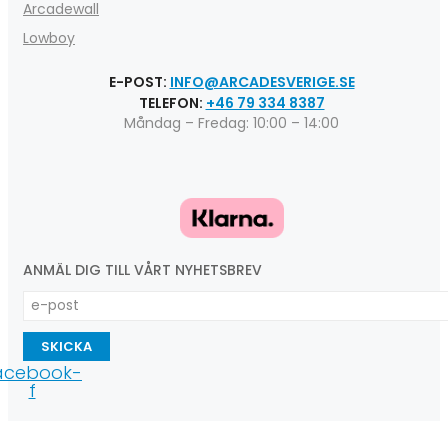
Arcadewall
Lowboy
E-POST:
INFO@ARCADESVERIGE.SE
TELEFON:
+46 79 334 8387
Måndag – Fredag: 10:00 – 14:00
ANMÄL DIG TILL VÅRT NYHETSBREV
SKICKA
acebook-
f