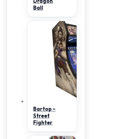
Dragon
Ball
Bartop –
Street
Fighter