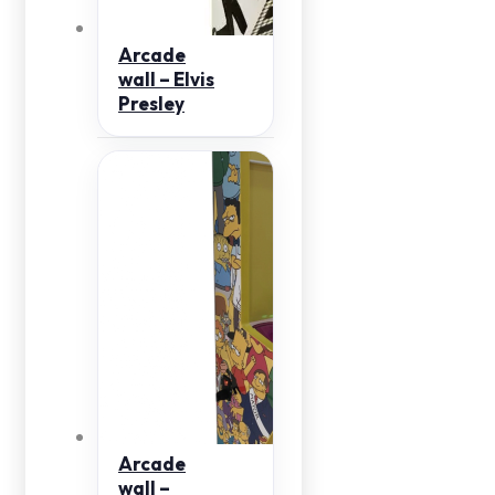
Arcade
wall – Elvis
Presley
Arcade
wall –