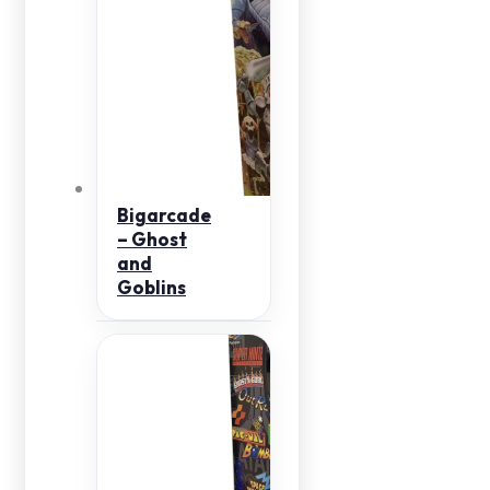
Bigarcade
– Ghost
and
Goblins