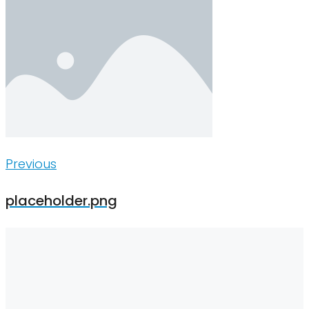
Inläggsnavigering
Previous
Previous
placeholder.png