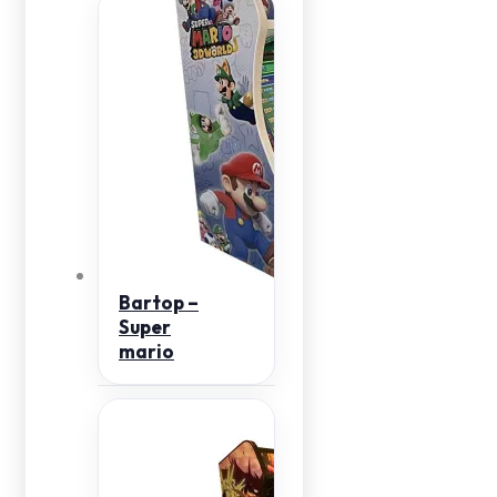
Bartop –
Super
mario