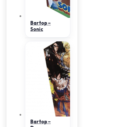
Bartop –
Sonic
Bartop –