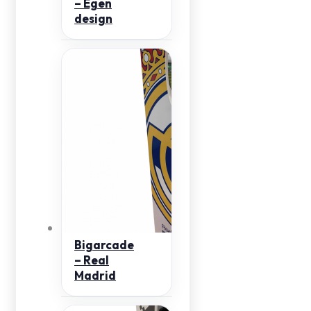
– Egen
design
Bigarcade
– Real
Madrid