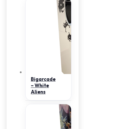
Bigarcade
– White
Aliens