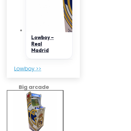
Lowboy –
Real
Madrid
Lowboy >>
Big arcade