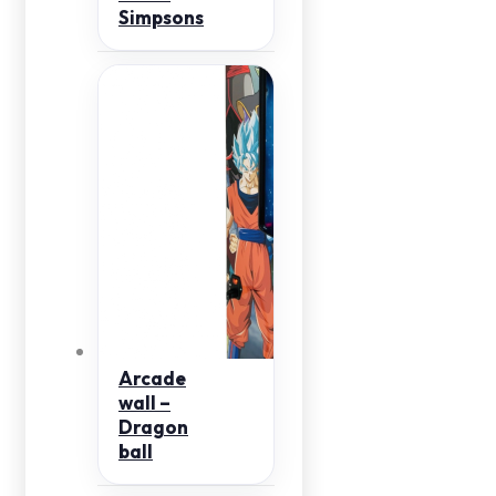
Simpsons
Arcade
wall –
Dragon
ball