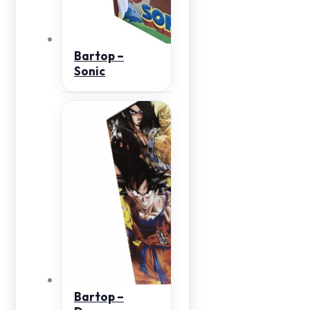
Bartop –
Sonic
Bartop –