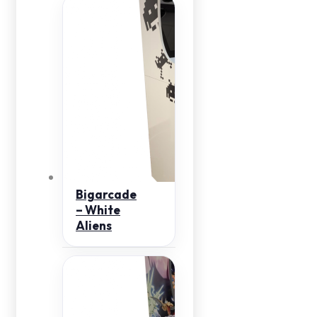
Bigarcade
– White
Aliens