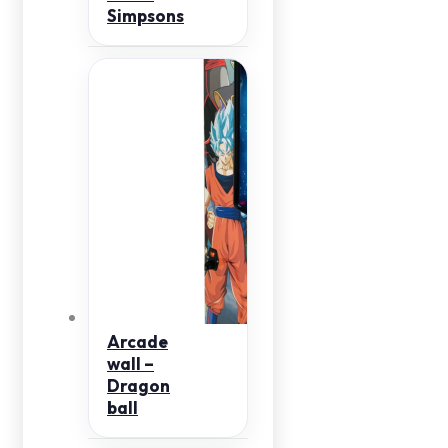
Simpsons
Arcade
wall –
Dragon
ball