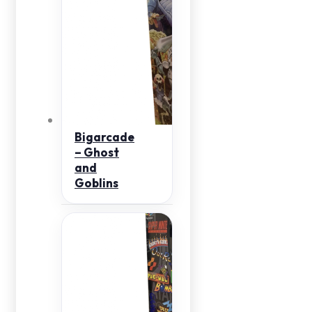
Bigarcade
– Ghost
and
Goblins