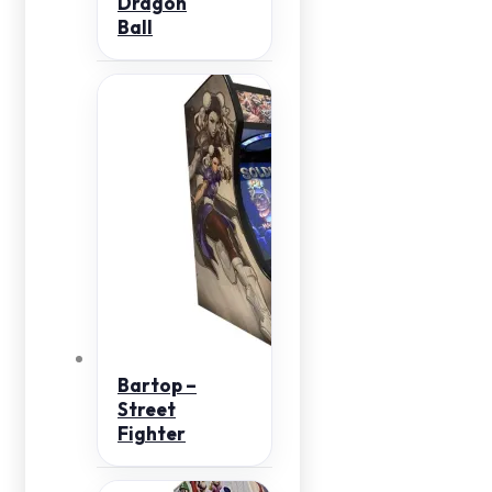
Dragon
Ball
Bartop –
Street
Fighter