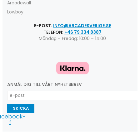
Arcadewall
Lowboy
E-POST:
INFO@ARCADESVERIGE.SE
TELEFON:
+46 79 334 8387
Måndag – Fredag: 10:00 – 14:00
ANMÄL DIG TILL VÅRT NYHETSBREV
SKICKA
acebook-
f