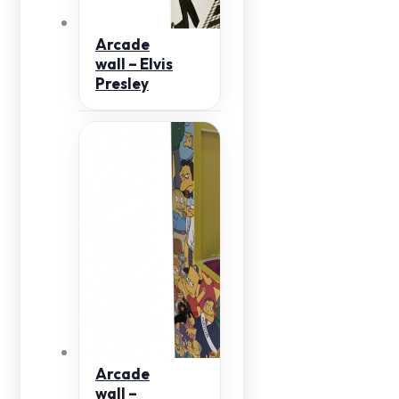
Arcade
wall – Elvis
Presley
Arcade
wall –