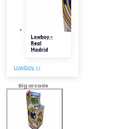
Lowboy –
Real
Madrid
Lowboy >>
Big arcade