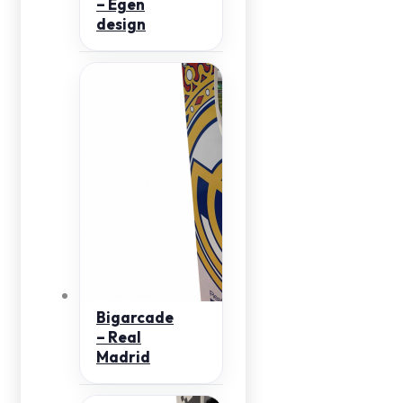
– Egen
design
Bigarcade
– Real
Madrid