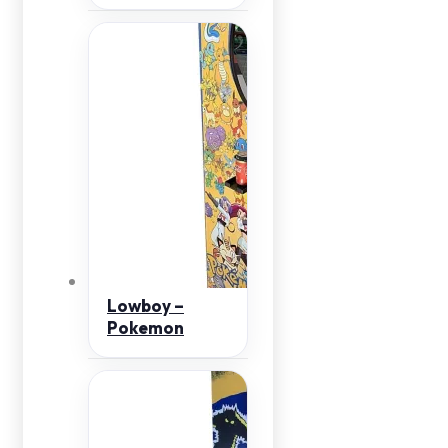
Lowboy –
Pokemon