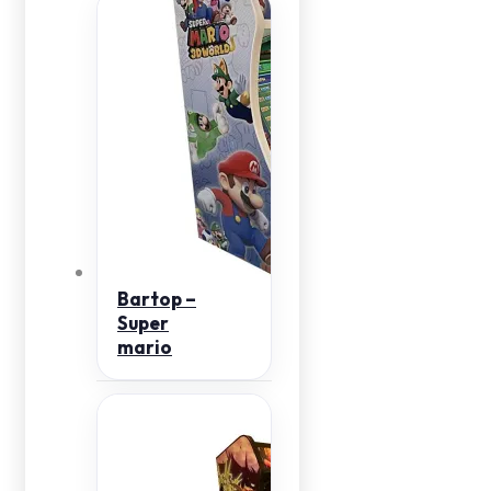
Bartop –
Super
mario