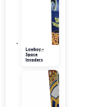
Lowboy –
Space
Invaders