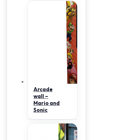
Arcade
wall –
Mario and
Sonic