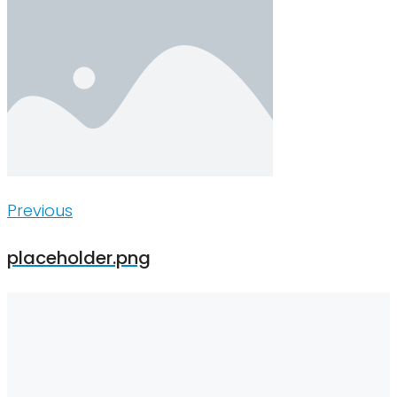
Inläggsnavigering
Previous
Previous
placeholder.png