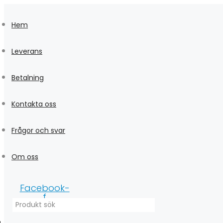
Skip
to
Hem
content
Leverans
Betalning
Kontakta oss
Frågor och svar
Om oss
Facebook-
f