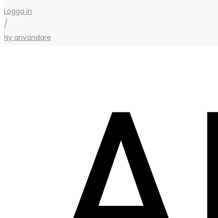
Logga in
/
Ny användare