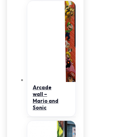
Arcade
wall –
Mario and
Sonic