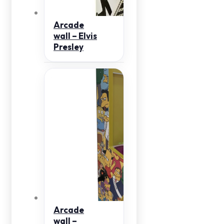
Arcade
wall – Elvis
Presley
Arcade
wall –