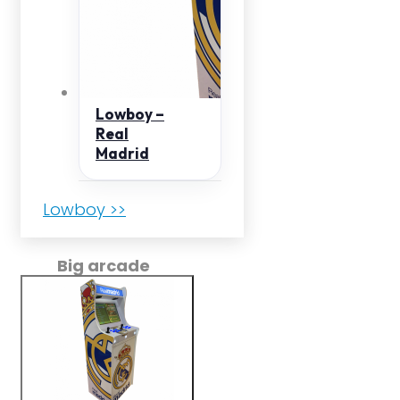
Lowboy –
Real
Madrid
Lowboy >>
Big arcade