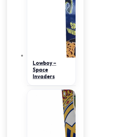
Lowboy –
Space
Invaders