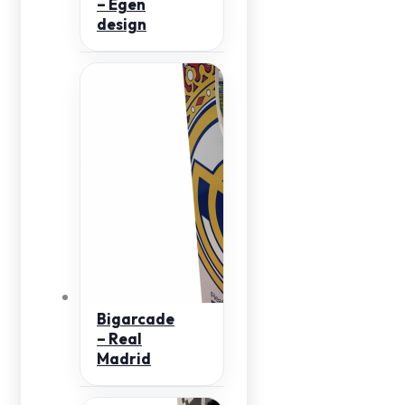
– Egen
design
Bigarcade
– Real
Madrid