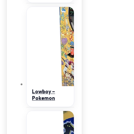
Lowboy –
Pokemon