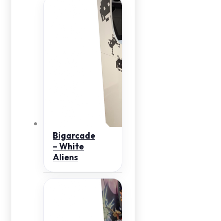
Bigarcade
– White
Aliens