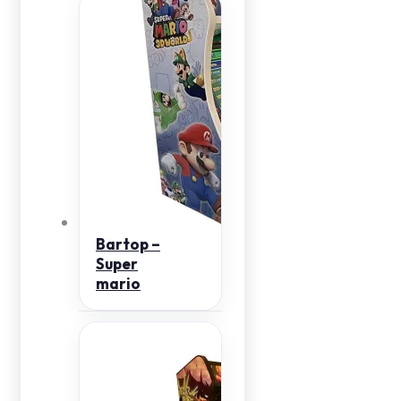
Bartop –
Super
mario