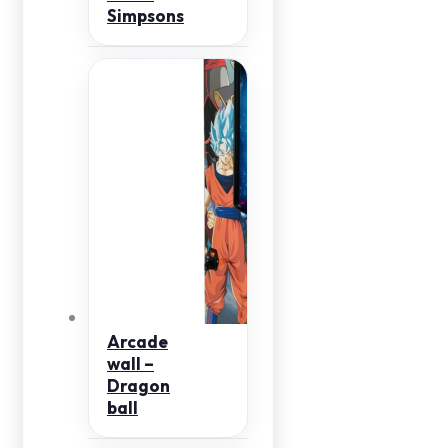
Simpsons
Arcade
wall –
Dragon
ball