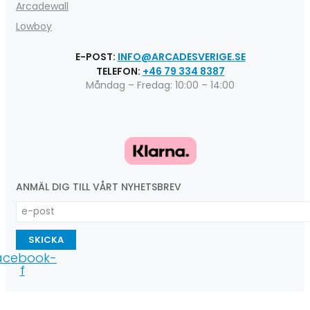
Arcadewall
Lowboy
E-POST:
INFO@ARCADESVERIGE.SE
TELEFON:
+46 79 334 8387
Måndag – Fredag: 10:00 – 14:00
ANMÄL DIG TILL VÅRT NYHETSBREV
SKICKA
acebook-
f