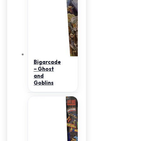
Bigarcade
– Ghost
and
Goblins