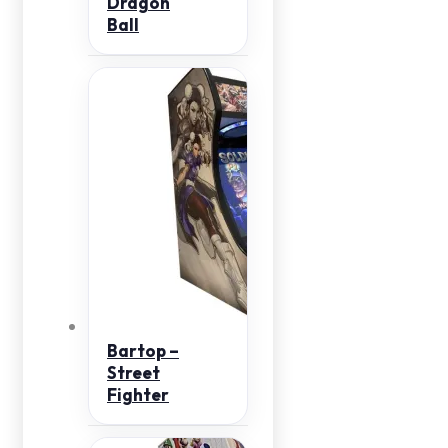
Dragon
Ball
Bartop –
Street
Fighter