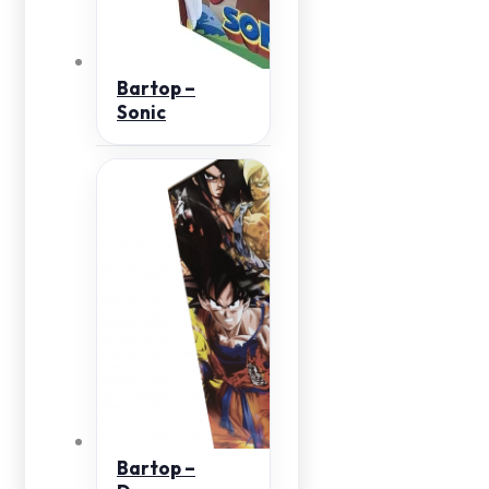
Bartop –
Sonic
Bartop –