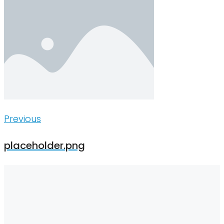
Inläggsnavigering
Previous
Previous
placeholder.png