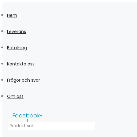
Skip
to
Hem
content
Leverans
Betalning
Kontakta oss
Frågor och svar
Om oss
Facebook-
f