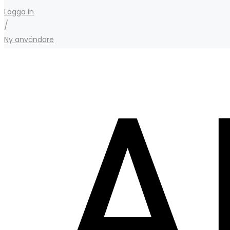
Logga in
/
Ny användare