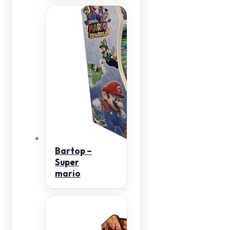
Bartop –
Super
mario