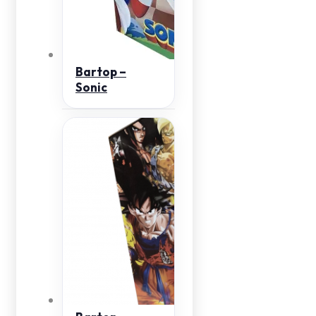
Bartop –
Sonic