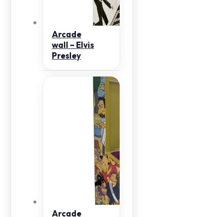
Arcade
wall – Elvis
Presley
Arcade