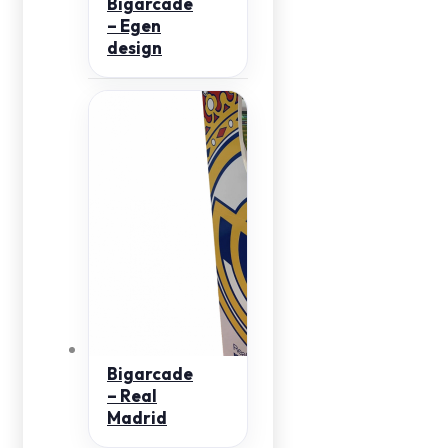
Bigarcade
– Egen
design
Bigarcade
– Real
Madrid