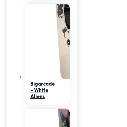
Bigarcade
– White
Aliens