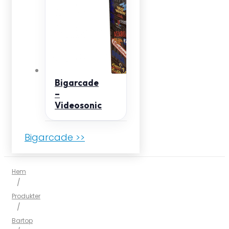
Bigarcade
–
Videosonic
Bigarcade >>
Hem
/
Produkter
/
Bartop