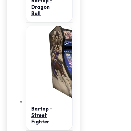
Bartop –
Dragon
Ball
Bartop –
Street
Fighter