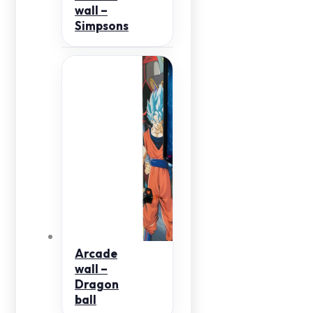
wall –
Simpsons
Arcade
wall –
Dragon
ball