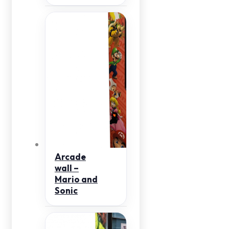
Arcade
wall –
Mario and
Sonic