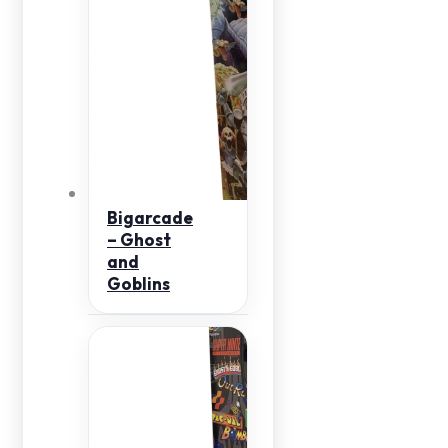
Bigarcade
– Ghost
and
Goblins