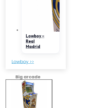
Lowboy –
Real
Madrid
Lowboy >>
Big arcade