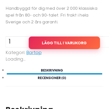
Handbyggd för dig med över 2 000 klassiska
spel från 80- och 90-talet. Fri frakt i hela
Sverige och 2 års garanti.
Bartop
LÄGG TILL I VARUKORG
-
Kategori:
Bartop
Super
Loading...
mario
mängd
BESKRIVNING
RECENSIONER (0)