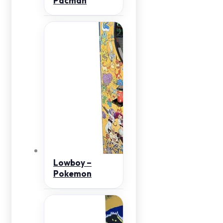
Pacman
Lowboy –
Pokemon