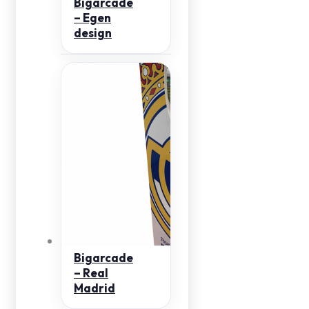
Bigarcade
– Egen
design
Bigarcade
– Real
Madrid