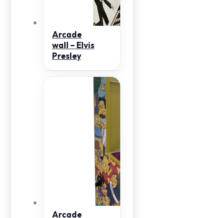
Arcade
wall – Elvis
Presley
Arcade