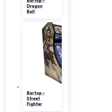
Bartop –
Dragon
Ball
Bartop –
Street
Fighter