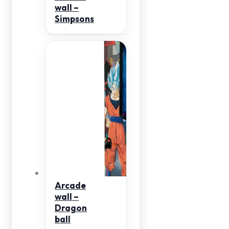
wall –
Simpsons
Arcade
wall –
Dragon
ball