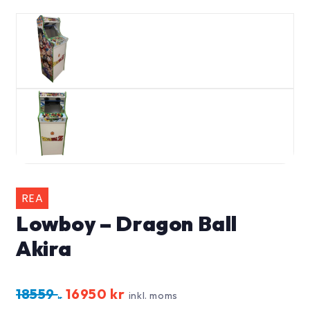
REA
Lowboy – Dragon Ball
Akira
Det
Det
18559
16950
kr
inkl. moms
kr