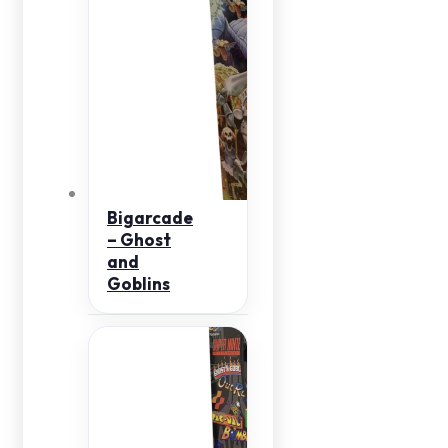
Bigarcade
– Ghost
and
Goblins