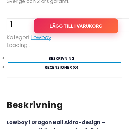
Sverige och 2 års garanti.
Lowboy
LÄGG TILL I VARUKORG
-
Kategori:
Lowboy
Dragon
Loading...
Ball
Akira
BESKRIVNING
mängd
RECENSIONER (0)
Beskrivning
Lowboy i Dragon Ball Akira-design –