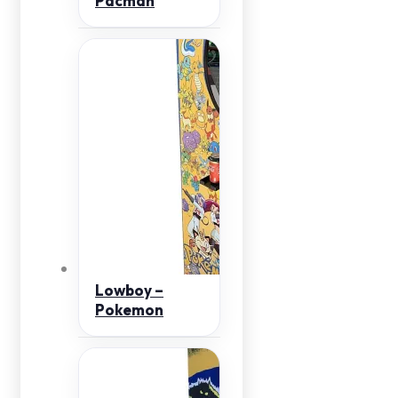
Pacman
Lowboy –
Pokemon