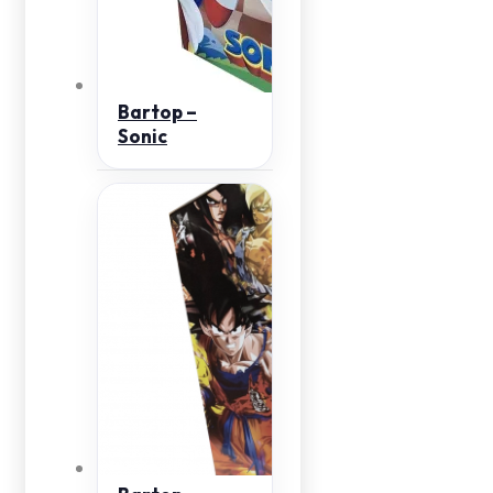
Bartop –
Sonic