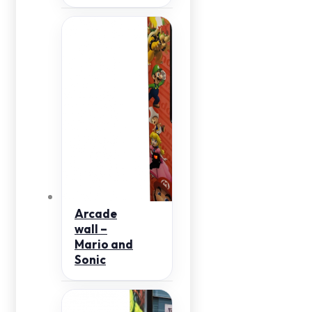
Arcade
wall –
Mario and
Sonic