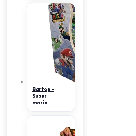
Bartop –
Super
mario