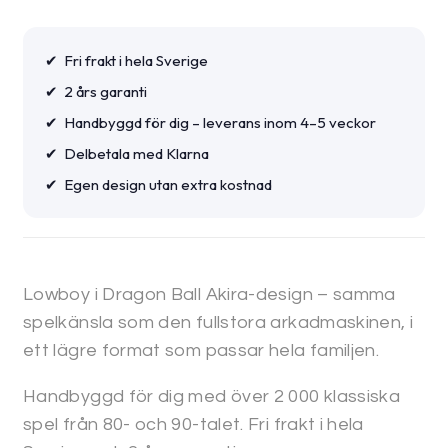
ursprungliga
nuvarande
priset
priset
var:
är:
✔ Fri frakt i hela Sverige
18559 kr.
16950 kr.
✔ 2 års garanti
✔ Handbyggd för dig – leverans inom 4–5 veckor
✔ Delbetala med Klarna
✔ Egen design utan extra kostnad
Lowboy i Dragon Ball Akira-design – samma
spelkänsla som den fullstora arkadmaskinen, i
ett lägre format som passar hela familjen.
Handbyggd för dig med över 2 000 klassiska
spel från 80- och 90-talet. Fri frakt i hela