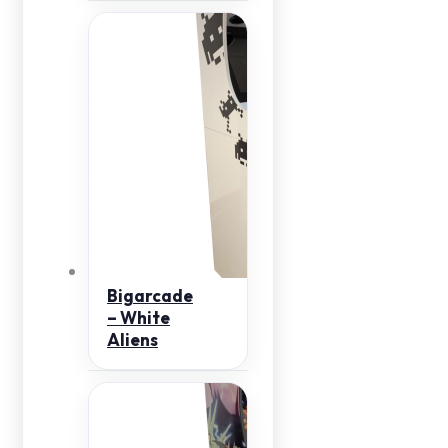
Bigarcade
– White
Aliens