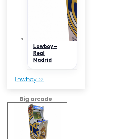
Lowboy –
Real
Madrid
Lowboy >>
Big arcade