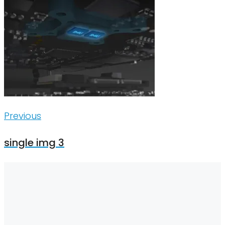
Inläggsnavigering
Previous
Previous
single img 3