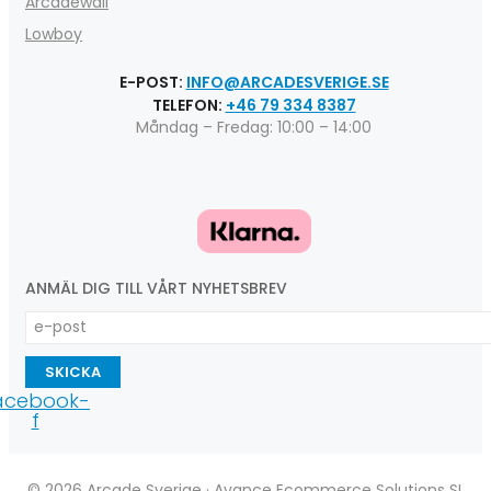
Arcadewall
Lowboy
E-POST:
INFO@ARCADESVERIGE.SE
TELEFON:
+46 79 334 8387
Måndag – Fredag: 10:00 – 14:00
ANMÄL DIG TILL VÅRT NYHETSBREV
SKICKA
acebook-
f
© 2026 Arcade Sverige · Avance Ecommerce Solutions SL