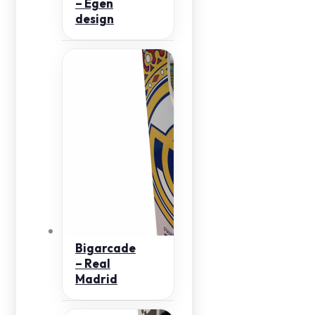
– Egen
design
Bigarcade
– Real
Madrid