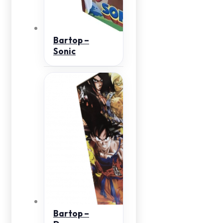
Bartop –
Sonic
Bartop –