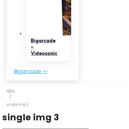
Bigarcade
–
Videosonic
Bigarcade >>
Hem
/
single img 3
single img 3