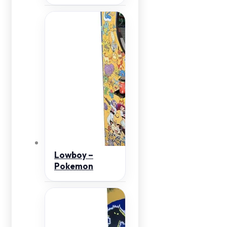
Lowboy –
Pokemon