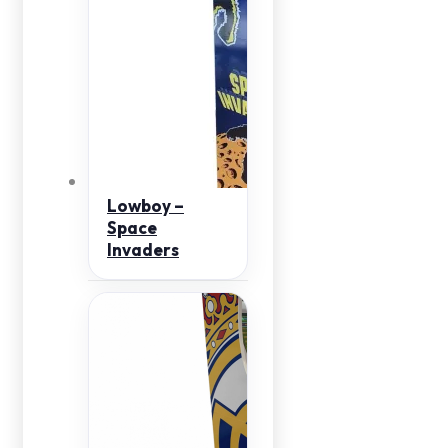
Lowboy –
Space
Invaders