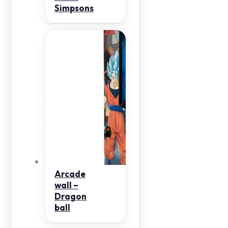
Simpsons
Arcade
wall –
Dragon
ball