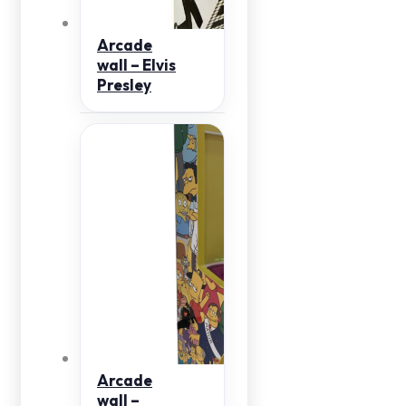
Arcade
wall – Elvis
Presley
Arcade
wall –