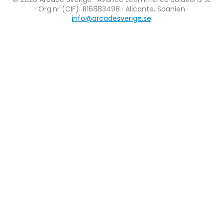
· Org.nr (CIF): B16883498 · Alicante, Spanien ·
info@arcadesverige.se