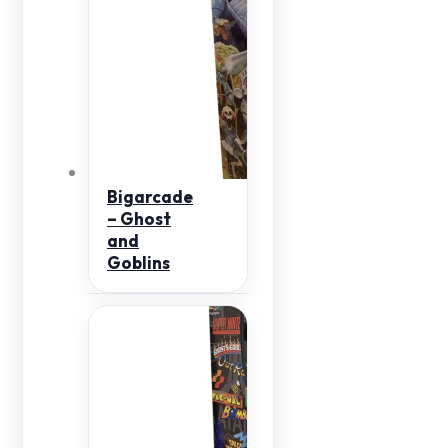
Bigarcade
– Ghost
and
Goblins