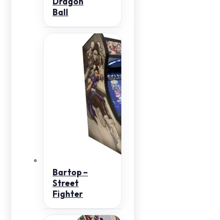
Dragon
Ball
Bartop –
Street
Fighter