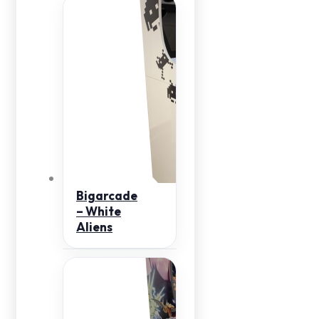
Bigarcade
– White
Aliens