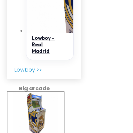
Lowboy –
Real
Madrid
Lowboy >>
Big arcade