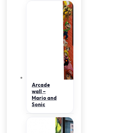
Arcade
wall –
Mario and
Sonic