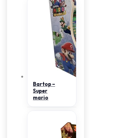
Bartop –
Super
mario