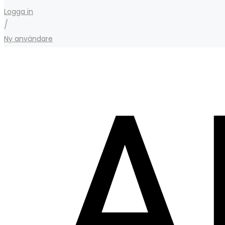
Logga in
/
Ny användare