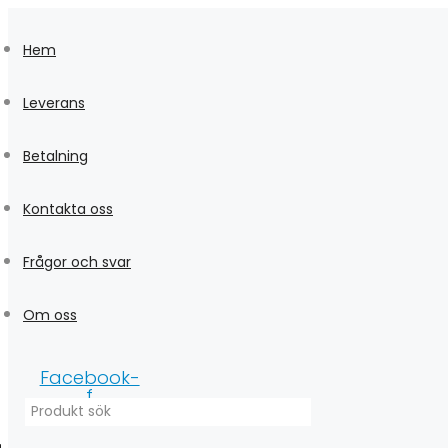
Skip
to
Hem
content
Leverans
Betalning
Kontakta oss
Frågor och svar
Om oss
Facebook-
f