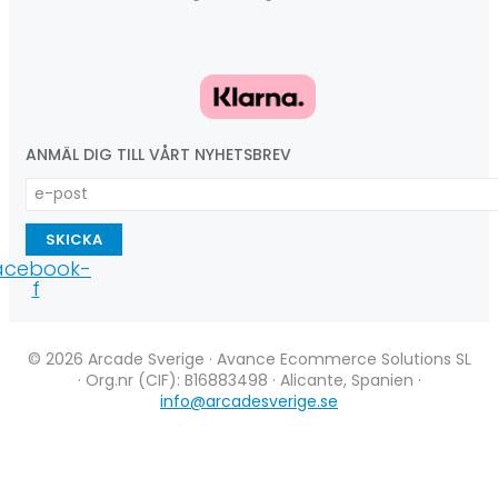
ANMÄL DIG TILL VÅRT NYHETSBREV
SKICKA
acebook-
f
© 2026 Arcade Sverige · Avance Ecommerce Solutions SL
· Org.nr (CIF): B16883498 · Alicante, Spanien ·
info@arcadesverige.se