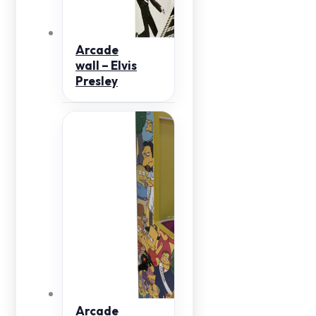
Arcade
wall – Elvis
Presley
Arcade