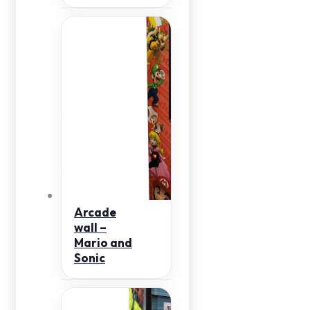
Arcade
wall –
Mario and
Sonic