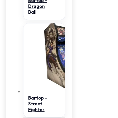
Bartop –
Dragon
Ball
Bartop –
Street
Fighter