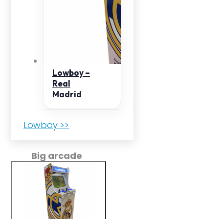
Lowboy –
Real
Madrid
Lowboy >>
Big arcade