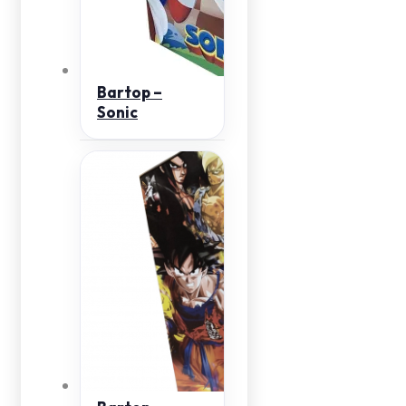
Bartop –
Sonic