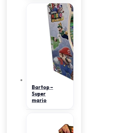
Bartop –
Super
mario