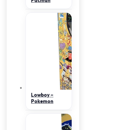
Pacman
Lowboy –
Pokemon