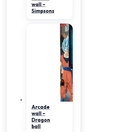
wall –
Simpsons
Arcade
wall –
Dragon
ball