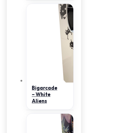
Bigarcade
– White
Aliens