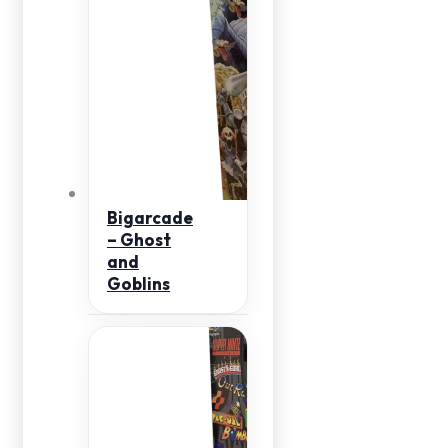
Bigarcade
– Ghost
and
Goblins