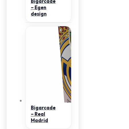
Bigarcade
– Egen
design
Bigarcade
– Real
Madrid