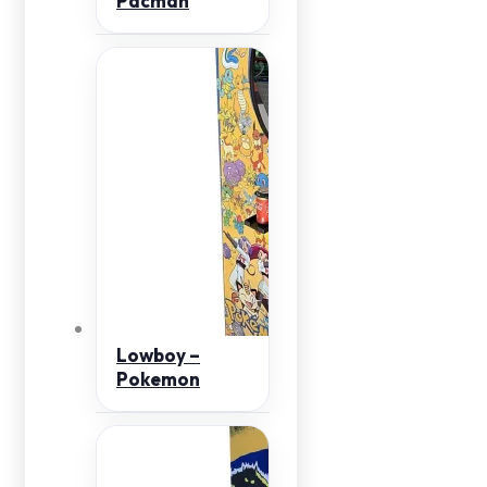
Pacman
Lowboy –
Pokemon