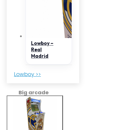
Lowboy –
Real
Madrid
Lowboy >>
Big arcade