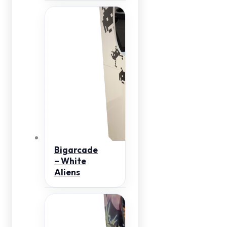
Bigarcade
– White
Aliens