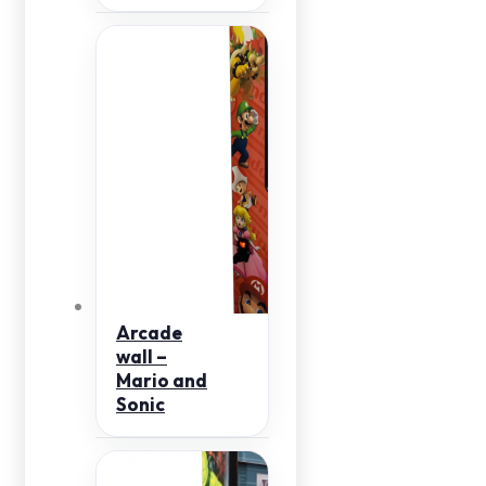
Arcade
wall –
Mario and
Sonic