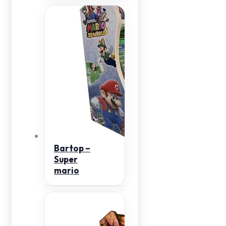
Bartop –
Super
mario