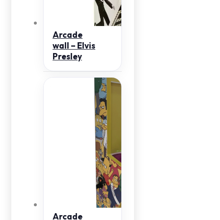
Arcade
wall – Elvis
Presley
Arcade