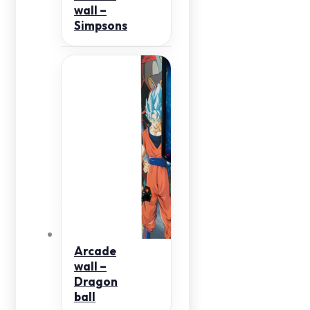
wall –
Simpsons
Arcade
wall –
Dragon
ball