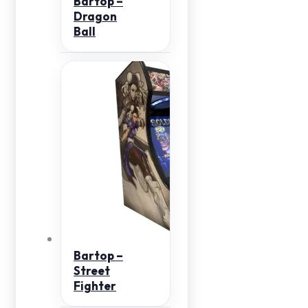
Bartop –
Dragon
Ball
Bartop –
Street
Fighter