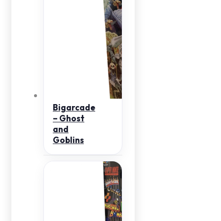
Bigarcade
– Ghost
and
Goblins