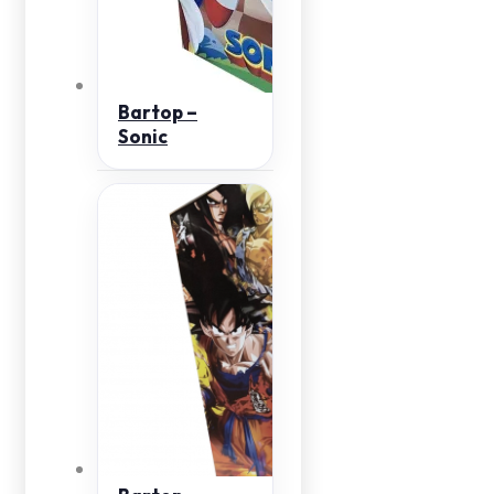
Bartop –
Sonic