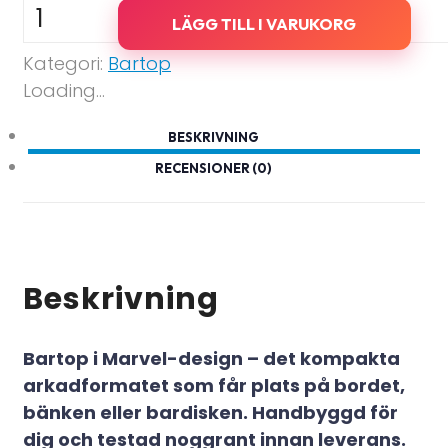
Bartop
LÄGG TILL I VARUKORG
-
Kategori:
Bartop
Marvel
Loading...
mängd
BESKRIVNING
RECENSIONER (0)
Beskrivning
Bartop i Marvel-design – det kompakta
arkadformatet som får plats på bordet,
bänken eller bardisken. Handbyggd för
dig och testad noggrant innan leverans.