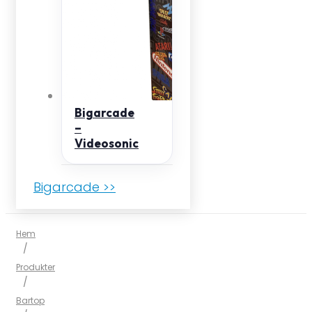
Bigarcade
–
Videosonic
Bigarcade >>
Hem
/
Produkter
/
Bartop