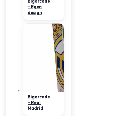
Bigarcade
– Egen
design
Bigarcade
– Real
Madrid