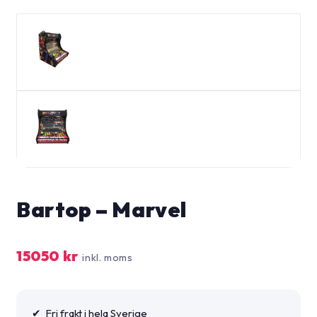
Bartop – Marvel
15050
kr
inkl. moms
✔ Fri frakt i hela Sverige